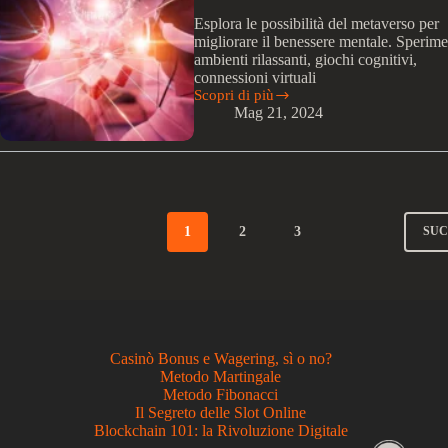
abbigliamento,
Esplora le possibilità del metaverso per
accessori
migliorare il benessere mentale. Sperime
e
ambienti rilassanti, giochi cognitivi,
oggetti
connessioni virtuali
di
Scopri di più
design
Come
Mag 21, 2024
per
il
l’uso
metaverso
all’interno
può
del
essere
metaverso.
utilizzato
per
la
1
2
3
SU
promozione
del
benessere
mentale?
Casinò Bonus e Wagering, sì o no?
Metodo Martingale
Metodo Fibonacci
Il Segreto delle Slot Online
Blockchain 101: la Rivoluzione Digitale