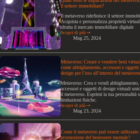
Quali sono le implicazioni del metavers
per
il settore immobiliare?
l’industria
delle
Il metaverso ridefinisce il settore immobi
telecomunicazioni?
Acquista e personalizza proprietà virtual
sfrutta il mercato immobiliare digitale
Scopri di più
Quali
Mag 25, 2024
sono
le
implicazioni
del
metaverso
Metaverso: Creare e vendere beni virtual
per
come abbigliamento, accessori e oggetti 
il
design per l’uso all’interno del metavers
settore
immobiliare?
Metaverso: Crea e vendi abbigliamento,
accessori e oggetti di design virtuali unic
il metaverso. Esprimi la tua personalità 
limitazioni fisiche.
Scopri di più
Metaverso:
Mag 23, 2024
Creare
e
vendere
beni
Come il metaverso può essere utilizzato 
virtuali
promozione del benessere mentale?
come