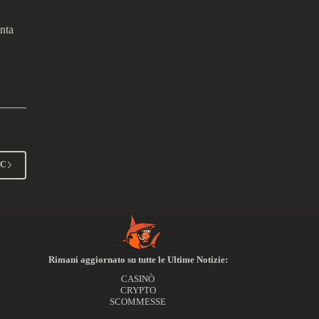
nta
CC
Rimani aggiornato su tutte le Ultime Notizie:
CASINÒ
CRYPTO
SCOMMESSE