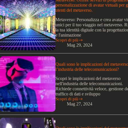
di
personalizzazione di avatar virtuali per g
perdita
utenti del metaverso.
di
controllo
Metaverso: Personalizza e crea avatar vir
sulla
unici per il tuo viaggio nel metaverso. Ri
propria
la tua identità digitale con la progettazi
identità
e l'animazione
nel
Scopri di più
metaverso?
Metaverso:
Mag 29, 2024
Offrire
servizi
di
progettazione
Quali sono le implicazioni del metavers
e
l’industria delle telecomunicazioni?
personalizzazione
di
Scopri le implicazioni del metaverso
avatar
nell'industria delle telecomunicazioni.
virtuali
Richiede connettività veloce, gestione d
per
traffico di dati e sviluppo
gli
Scopri di più
utenti
Quali
Mag 27, 2024
del
sono
metaverso.
le
implicazioni
del
metaverso