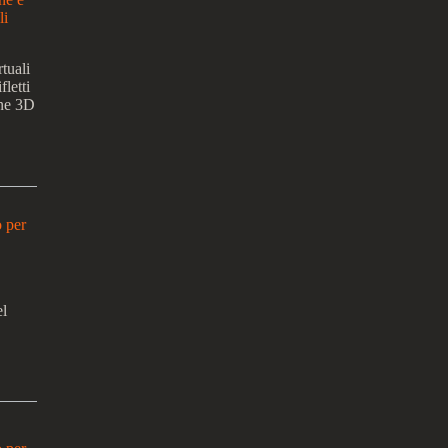
li
tuali
fletti
one 3D
o per
el