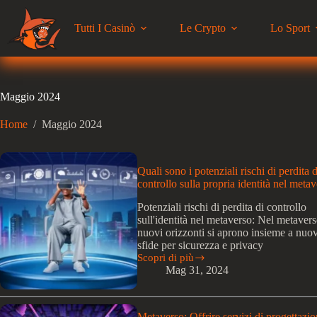
Salta
al
Tutti I Casinò
Le Crypto
Lo Sport
contenuto
Maggio 2024
Home
/
Maggio 2024
Quali sono i potenziali rischi di perdita d
controllo sulla propria identità nel meta
Potenziali rischi di perdita di controllo
sull'identità nel metaverso: Nel metavers
nuovi orizzonti si aprono insieme a nuo
sfide per sicurezza e privacy
Scopri di più
Quali
Mag 31, 2024
sono
i
potenziali
rischi
Metaverso: Offrire servizi di progettazio