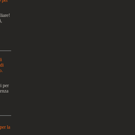
o per
liare!
i,
i
di
o.
i per
senza
per la