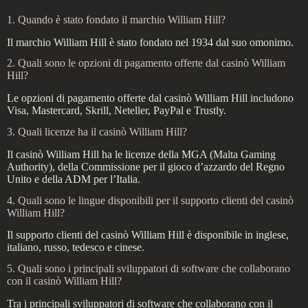
1. Quando è stato fondato il marchio William Hill?
Il marchio William Hill è stato fondato nel 1934 dal suo omonimo.
2. Quali sono le opzioni di pagamento offerte dal casinò William
Hill?
Le opzioni di pagamento offerte dal casinò William Hill includono
Visa, Mastercard, Skrill, Neteller, PayPal e Trustly.
3. Quali licenze ha il casinò William Hill?
Il casinò William Hill ha le licenze della MGA (Malta Gaming
Authority), della Commissione per il gioco d’azzardo del Regno
Unito e della ADM per l’Italia.
4. Quali sono le lingue disponibili per il supporto clienti del casinò
William Hill?
Il supporto clienti del casinò William Hill è disponibile in inglese,
italiano, russo, tedesco e cinese.
5. Quali sono i principali sviluppatori di software che collaborano
con il casinò William Hill?
Tra i principali sviluppatori di software che collaborano con il