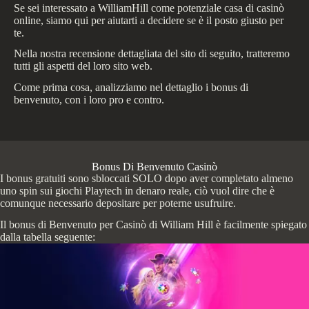
Se sei interessato a WilliamHill come potenziale casa di casinò
online, siamo qui per aiutarti a decidere se è il posto giusto per
te.
Nella nostra recensione dettagliata del sito di seguito, tratteremo
tutti gli aspetti del loro sito web.
Come prima cosa, analizziamo nel dettaglio i bonus di
benvenuto, con i loro pro e contro.
Bonus Di Benvenuto Casinò
I bonus gratuiti sono sbloccati SOLO dopo aver completato almeno
uno spin sui giochi Playtech in denaro reale, ciò vuol dire che è
comunque necessario depositare per poterne usufruire.
Il bonus di Benvenuto per Casinò di William Hill è facilmente spiegato
dalla tabella seguente: