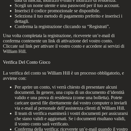
data di nascita, indirizzo e-mail e indirizzo di residenza.
Scegli un nome utente e una password per il tuo account.
Inserisci il codice promozionale se disponibile.
Seleziona il tuo metodo di pagamento preferito e inserisci i
dettagli.
Conferma la registrazione cliccando su “Registrati”.
Una volta completata la registrazione, riceverete un’e-mail di
conferma contenente un link di attivazione del vostro conto.
Cliccate sul link per attivare il vostro conto e accedere ai servizi di
William Hill.
Verifica Del Conto Gioco
La verifica del conto su William Hill è un processo obbligatorio, e
avviene con:
Per aprire un conto, vi verrà chiesto di presentare alcuni
documenti. In genere, una copia di un documento d’identità
valido e una prova di residenza (come una bolletta). Potete
caricare questi file direttamente dal vostro computer o inviarli
via e-mail al personale dell’assistenza clienti di William Hill.
Il team di verifica esaminerà i vostri documenti per assicurarsi
che siano validi e aggiornati. Se i documenti risultano validi,
il vostro conto sarà verificato.
Conferma della verifica: riceverete un’e-mail quando il vostro