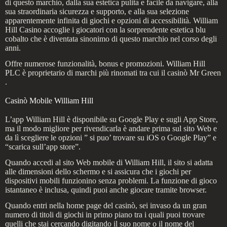
di questo marchio, dalla sua estetica pulita e facile da navigare, alla
sua straordinaria sicurezza e supporto, e alla sua selezione
apparentemente infinita di giochi e opzioni di accessibilità. William
Hill Casino accoglie i giocatori con la sorprendente estetica blu
cobalto che è diventata sinonimo di questo marchio nel corso degli
anni.
Offre numerose funzionalità, bonus e promozioni. William Hill
PLC è proprietario di marchi più rinomati tra cui il casinò Mr Green
.
Casinò Mobile William Hill
L’app William Hill è disponibile su Google Play e sugli App Store,
ma il modo migliore per rivendicarla è andare prima sul sito Web e
da lì scegliere le opzioni ” si puo’ trovare su iOS o Google Play” e
“scarica sull’app store”.
Quando accedi al sito Web mobile di William Hill, il sito si adatta
alle dimensioni dello schermo e si assicura che i giochi per
dispositivi mobili funzionino senza problemi. La funzione di gioco
istantaneo è inclusa, quindi puoi anche giocare tramite browser.
Quando entri nella home page del casinò, sei invaso da un gran
numero di titoli di giochi in primo piano tra i quali puoi trovare
quelli che stai cercando digitando il suo nome o il nome del