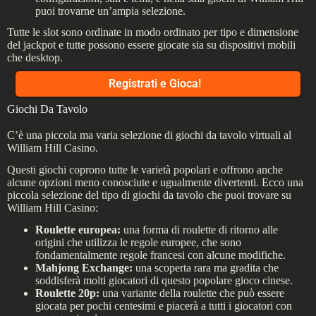
puoi trovarne un’ampia selezione.
Tutte le slot sono ordinate in modo ordinato per tipo e dimensione
del jackpot e tutte possono essere giocate sia su dispositivi mobili
che desktop.
Registrati e Gioca!
Giochi Da Tavolo
C’è una piccola ma varia selezione di giochi da tavolo virtuali al
William Hill Casino.
Questi giochi coprono tutte le varietà popolari e offrono anche
alcune opzioni meno conosciute e ugualmente divertenti. Ecco una
piccola selezione del tipo di giochi da tavolo che puoi trovare su
William Hill Casino:
Roulette europea:
una forma di roulette di ritorno alle
origini che utilizza le regole europee, che sono
fondamentalmente regole francesi con alcune modifiche.
Mahjong Exchange:
una scoperta rara ma gradita che
soddisferà molti giocatori di questo popolare gioco cinese.
Roulette 20p:
una variante della roulette che può essere
giocata per pochi centesimi e piacerà a tutti i giocatori con