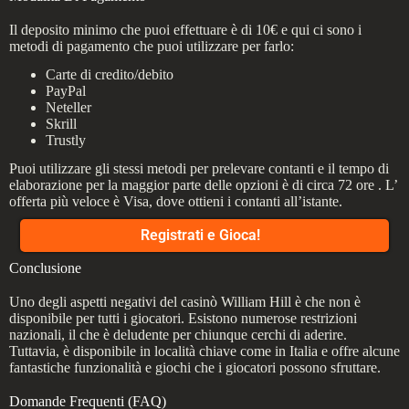
Il deposito minimo che puoi effettuare è di 10€ e qui ci sono i
metodi di pagamento che puoi utilizzare per farlo:
Carte di credito/debito
PayPal
Neteller
Skrill
Trustly
Puoi utilizzare gli stessi metodi per prelevare contanti e il tempo di
elaborazione per la maggior parte delle opzioni è di circa 72 ore . L’
offerta più veloce è Visa, dove ottieni i contanti all’istante.
Registrati e Gioca!
Conclusione
Uno degli aspetti negativi del casinò William Hill è che non è
disponibile per tutti i giocatori. Esistono numerose restrizioni
nazionali, il che è deludente per chiunque cerchi di aderire.
Tuttavia, è disponibile in località chiave come in Italia e offre alcune
fantastiche funzionalità e giochi che i giocatori possono sfruttare.
Domande Frequenti (FAQ)