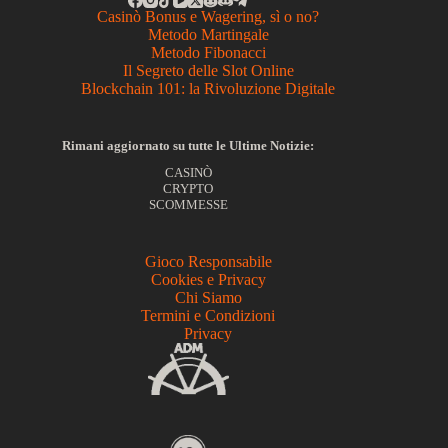
Casinò Bonus e Wagering, sì o no?
Metodo Martingale
Metodo Fibonacci
Il Segreto delle Slot Online
Blockchain 101: la Rivoluzione Digitale
Rimani aggiornato su tutte le Ultime Notizie:
CASINÒ
CRYPTO
SCOMMESSE
Gioco Responsabile
Cookies e Privacy
Chi Siamo
Termini e Condizioni
Privacy