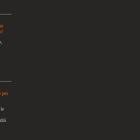
ne
o?
o,
o per
 le
altà