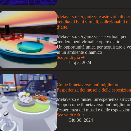
le
implicazioni
del
Metaverso: Organizzare aste virtuali per 
metaverso
vendita di beni virtuali, collezionabili o
per
d’arte.
l’industria
delle
Metaverso: Organizza aste virtuali per
telecomunicazioni?
vendere beni virtuali e opere d'arte.
Un'opportunità unica per acquistare e v
in un ambiente dinamico
Scopri di più
Metaverso:
Lug 2, 2024
Organizzare
aste
virtuali
per
la
Come il metaverso può migliorare
vendita
l’esperienza dei musei e delle esposizion
di
beni
Metaverso e musei: un'esperienza arricch
virtuali,
Scopri come il metaverso può migliorar
collezionabili
l'esperienza dei musei e delle esposizion
o
Scopri di più
Come
opere
Giu 30, 2024
il
d’arte.
metaverso