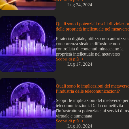
Metaverso:
Lug 24, 2024
Offrire
servizi
di
sviluppo
Quali sono i potenziali rischi di violazio
e
della proprietà intellettuale nel metavers
programmazione
per
Pirateria digitale, utilizzo non autorizzat
la
concorrenza sleale e diffusione non
creazione
controllata di contenuti minacciano la
di
proprietà intellettuale nel metaverso
applicazioni
Scopri di più
e
Quali
Lug 17, 2024
ambienti
sono
nel
i
metaverso.
potenziali
rischi
di
Quali sono le implicazioni del metavers
violazione
l’industria delle telecomunicazioni?
della
proprietà
Scopri le implicazioni del metaverso per
intellettuale
telecomunicazioni. Dalla connettività
nel
l'infrastruttura potenziate, ai servizi di re
metaverso?
virtuale e aumentata
Scopri di più
Quali
Lug 10, 2024
sono