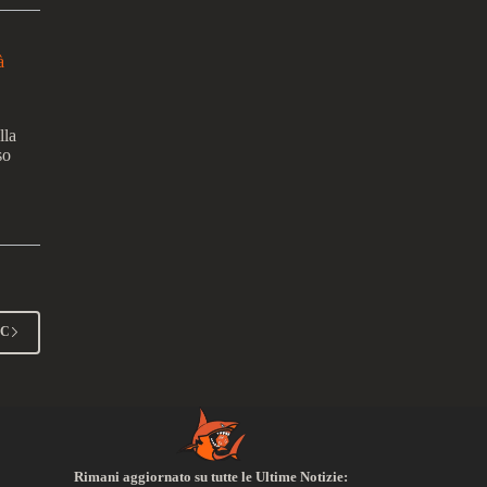
à
lla
so
CC
Rimani aggiornato su tutte le Ultime Notizie: