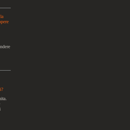
la
 opere
endere
i?
ita.
e
i