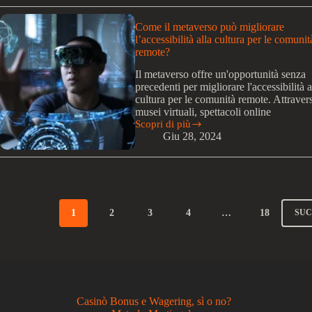
può
migliorare
l’esperienza
Come il metaverso può migliorare
dei
l’accessibilità alla cultura per le comunit
musei
remote?
e
delle
Il metaverso offre un'opportunità senza
esposizioni?
precedenti per migliorare l'accessibilità a
cultura per le comunità remote. Attraver
musei virtuali, spettacoli online
Scopri di più
Come
Giu 28, 2024
il
metaverso
può
migliorare
l’accessibilità
alla
cultura
1
2
3
4
…
18
SU
per
le
comunità
remote?
Casinò Bonus e Wagering, sì o no?