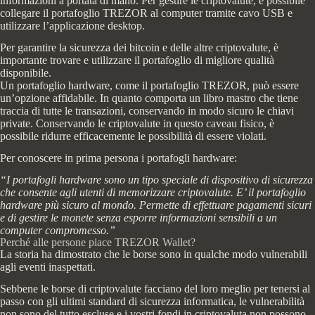
informazioni a portata di mano. Per gestire le criptovalute, è possibile
collegare il portafoglio TREZOR al computer tramite cavo USB e
utilizzare l’applicazione desktop.
Per garantire la sicurezza dei bitcoin e delle altre criptovalute, è
importante trovare e utilizzare il portafoglio di migliore qualità
disponibile.
Un portafoglio hardware, come il portafoglio TREZOR, può essere
un’opzione affidabile. In quanto comporta un libro mastro che tiene
traccia di tutte le transazioni, conservando in modo sicuro le chiavi
private. Conservando le criptovalute in questo caveau fisico, è
possibile ridurre efficacemente le possibilità di essere violati.
Per conoscere in prima persona i portafogli hardware:
“I portafogli hardware sono un tipo speciale di dispositivo di sicurezza
che consente agli utenti di memorizzare criptovalute. E’ il portafoglio
hardware più sicuro al mondo. Permette di effettuare pagamenti sicuri
e di gestire le monete senza esporre informazioni sensibili a un
computer compromesso.”
Perché alle persone piace TREZOR Wallet?
La storia ha dimostrato che le borse sono in qualche modo vulnerabili
agli eventi inaspettati.
Sebbene le borse di criptovalute facciano del loro meglio per tenersi al
passo con gli ultimi standard di sicurezza informatica, le vulnerabilità
non sono del tutto escluse e i vostri fondi in criptovaluta non possono