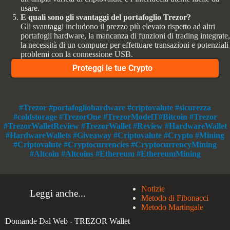
usare.
E quali sono gli svantaggi del portafoglio Trezor?
Gli svantaggi includono il prezzo più elevato rispetto ad altri
portafogli hardware, la mancanza di funzioni di trading integrate,
la necessità di un computer per effettuare transazioni e potenziali
problemi con la connessione USB.
Proteggi le tue Crypto
#Trezor #portafogliohardware #criptovalute #sicurezza
#coldstorage #TrezorOne #TrezorModelT#Bitcoin #Trezor
#TrezorWalletReview #TrezorWallet #Review #HardwareWallet
#HardwareWallets #Giveaway #Criptovalute #Crypto #Mining
#Criptovalute #Cryptocurrencies #CryptocurrencyMining
#Altcoin #Altcoins #Ethereum #EthereumMining
Notizie
Leggi anche...
Metodo di Fibonacci
Metodo Martingale
Domande Dal Web - TREZOR Wallet