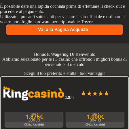
È possibile dare una rapida occhiata prima di effettuare il check-out e
procedere al pagamento.
Utilizzate i pulsanti sottostanti per visitare il sito ufficiale e ordinare il
vostro portafoglio hardware per criptovalute Trezor.
Vai alla Pagina Acquisto
Bonus E Wagering Di Benvenuto
Abbiamo selezionato per te i 3 casinò che offrono i migliori bonus di
benvenuto sul mercato.
Scegli il tuo preferito e sfutta i tuoi vantaggi!
☆
☆
☆
☆
☆
4.8
/5
Fino a
Fino a
1.875€
1.000€
BONUS
GRATIS
33x Requisiti
60x Requisiti