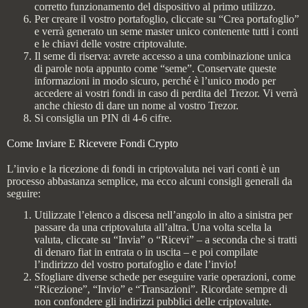
corretto funzionamento del dispositivo al primo utilizzo.
Per creare il vostro portafoglio, cliccate su “Crea portafoglio”
e verrà generato un seme master unico contenente tutti i conti
e le chiavi delle vostre criptovalute.
Il seme di riserva: avrete accesso a una combinazione unica
di parole nota appunto come “seme”. Conservate queste
informazioni in modo sicuro, perché è l’unico modo per
accedere ai vostri fondi in caso di perdita del Trezor. Vi verrà
anche chiesto di dare un nome al vostro Trezor.
Si consiglia un PIN di 4-6 cifre.
Come Inviare E Ricevere Fondi Crypto
L’invio e la ricezione di fondi in criptovaluta nei vari conti è un
processo abbastanza semplice, ma ecco alcuni consigli generali da
seguire:
Utilizzate l’elenco a discesa nell’angolo in alto a sinistra per
passare da una criptovaluta all’altra. Una volta scelta la
valuta, cliccate su “Invia” o “Ricevi” – a seconda che si tratti
di denaro fiat in entrata o in uscita – e poi compilate
l’indirizzo del vostro portafoglio e date l’invio!
Sfogliare diverse schede per eseguire varie operazioni, come
“Ricezione”, “Invio” e “Transazioni”. Ricordate sempre di
non confondere gli indirizzi pubblici delle criptovalute.