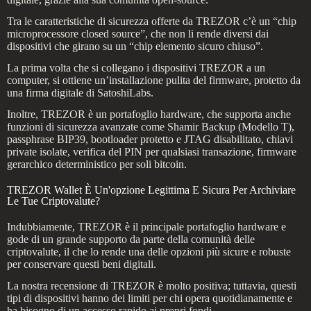
Tra le caratteristiche di sicurezza offerte da TREZOR c’è un “chip
microprocessore closed source”, che non li rende diversi dai
dispositivi che girano su un “chip elemento sicuro chiuso”.
La prima volta che si collegano i dispositivi TREZOR a un
computer, si ottiene un’installazione pulita del firmware, protetto da
una firma digitale di SatoshiLabs.
Inoltre, TREZOR è un portafoglio hardware, che supporta anche
funzioni di sicurezza avanzate come Shamir Backup (Modello T),
passphrase BIP39, bootloader protetto e JTAG disabilitato, chiavi
private isolate, verifica del PIN per qualsiasi transazione, firmware
gerarchico deterministico per soli bitcoin.
TREZOR Wallet È Un'opzione Legittima E Sicura Per Archiviare
Le Tue Criptovalute?
Indubbiamente, TREZOR è il principale portafoglio hardware e
gode di un grande supporto da parte della comunità delle
criptovalute, il che lo rende una delle opzioni più sicure e robuste
per conservare questi beni digitali.
La nostra recensione di TREZOR è molto positiva; tuttavia, questi
tipi di dispositivi hanno dei limiti per chi opera quotidianamente e
ha bisogno di un accesso rapido ai propri fondi.