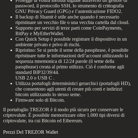
Protegge la vostra identità digitale attraverso un gestore di
password, il protocollo SSH, lo strumento di crittografia
GNU Privacy Guard (GPG) e l’autenticazione FIDO2.
Il backup di Shamit è utile anche quando è necessario
ripristinare un vecchio file o una vecchia cartella dal cloud.
Supporto per servizi di terze parti come CoinPayments,
BitPay e MyEtherWallet.
Con Quick Setup è possibile registrare il dispositivo in un
ambiente privato e privo di rischi.
Ripristino: Se si perde il seme della passphrase, è possibile
ripristinare tutte le informazioni dell’account utilizzando la
sequenza mnemonica di 12/24 parole (il seme della
passphrase) creata al primo utilizzo. Ciò è conforme agli
standard BIP32/39/44.
USB 2.0 o USB C .
Utilizza portafogli deterministici gerarchici (portafogli HD),
che consentono agli utenti di creare più conti e indirizzi
bitcoin utilizzando lo stesso seme.
Firmware solo di Bitcoin.
Il portafoglio TREZOR è il modo più sicuro per conservare le
criptovalute. È possibile memorizzare oltre 1.000 tipi diversi di
criptovalute, tra cui Bitcoin ed Ethereum.
Prezzi Del TREZOR Wallet