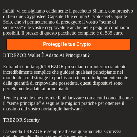
Infatti, vi consigliamo caldamente il pacchetto Shamir, comprensivo
di ben due Cryptosteel Capsule Due ed una Cryptosteel Capsule
Solo, che vi permetteranno di preteggere il vostro “seme di
sicurezza” e le vostre cryptovalute anche nelle peggior condizioni
possibili. Il prezzo di questo pacchetto completo è di 585 euro.
Proteggi le tue Crypto
Il TREZOR Wallet È Adatto Ai Principianti?
Entrambi i portafogli TREZOR presentano un’interfaccia utente
incredibilmente semplice che guiderà qualsiasi principiante nel
mondo del cold storage in pochissimo tempo. Indipendentemente
dalla quantità di criptovalute possedute, questi dispositivi sono
perfettamente adatti ai principianti.
Tenete presente che dovrete familiarizzare con alcuni concetti come
il “seme principale” e seguire le migliori pratiche per ottenere il
massimo dal vostro portafoglio hardware.
TREZOR Security
L’azienda TREZOR è sempre all’avanguardia nella sicurezza
digitale, grazie alla sua comunità open-source.