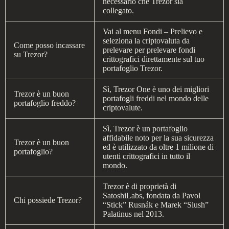
necessario che Trezor sia
collegato.
Vai al menu Fondi – Prelievo e
seleziona la criptovaluta da
Come posso incassare
prelevare per prelevare fondi
su Trezor?
crittografici direttamente sul tuo
portafoglio Trezor.
Sì, Trezor One è uno dei migliori
Trezor è un buon
portafogli freddi nel mondo delle
portafoglio freddo?
criptovalute.
Sì, Trezor è un portafoglio
affidabile noto per la sua sicurezza
Trezor è un buon
ed è utilizzato da oltre 1 milione di
portafoglio?
utenti crittografici in tutto il
mondo.
Trezor è di proprietà di
SatoshiLabs, fondata da Pavol
Chi possiede Trezor?
“Stick” Rusnák e Marek “Slush”
Palatinus nel 2013.