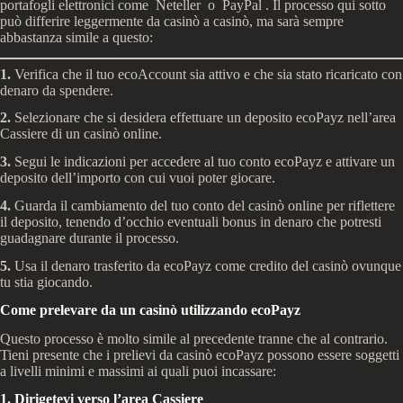
portafogli elettronici come Neteller o PayPal . Il processo qui sotto
può differire leggermente da casinò a casinò, ma sarà sempre
abbastanza simile a questo:
1.
Verifica che il tuo ecoAccount sia attivo e che sia stato ricaricato con
denaro da spendere.
2.
Selezionare che si desidera effettuare un deposito ecoPayz nell’area
Cassiere di un casinò online.
3.
Segui le indicazioni per accedere al tuo conto ecoPayz e attivare un
deposito dell’importo con cui vuoi poter giocare.
4.
Guarda il cambiamento del tuo conto del casinò online per riflettere
il deposito, tenendo d’occhio eventuali bonus in denaro che potresti
guadagnare durante il processo.
5.
Usa il denaro trasferito da ecoPayz come credito del casinò ovunque
tu stia giocando.
Come prelevare da un casinò utilizzando ecoPayz
Questo processo è molto simile al precedente tranne che al contrario.
Tieni presente che i prelievi da casinò ecoPayz possono essere soggetti
a livelli minimi e massimi ai quali puoi incassare:
1. Dirigetevi verso l’area Cassiere