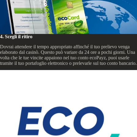
4. Scegli il ritiro
Dovrai attendere il tempo appropriato affinché il tuo prelievo venga
elaborato dal casinò. Questo può variare da 24 ore a pochi giorni. Una
volta che le tue vincite appaiono nel tuo conto ecoPayz, puoi usarle
tramite il tuo portafoglio elettronico o prelevarle sul tuo conto bancario.