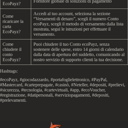
Fornitore globale di soluzioni di pagamento
EcoPayz?
Accedi al tuo account, seleziona la sezione
Come
“Versamenti di denaro”, scegli il numero Conto
ricaricare la
ecoPayz, scegli il metodo di versamento dalla lista
carta
mostrata, segui le istruzioni per effettuare il
EcoPayz?
versamento.
Come
Puoi chiudere il tuo Conto ecoPayz, senza
chiudere il
sostenere delle spese, entro 14 giorni di calendario
conto
dalla data di apertura del suddetto, comunicando al
EcoPayz?
nostro servizio di supporto clienti la tua decisione.
Hashtags:
#ecoPayz, #giocodazzardo, #portafoglielettronico, #PayPal,
#Mastercard, #carteprepagate, #casinò, #Neteller, #depositi, #prelievi,
#sicurezza, #tecnologia, #cartevirtuali, #app, #ecoVoucher,
#registrazione, #datipersonali, #serviziopagamenti, #depositi,
#prelevamenti.