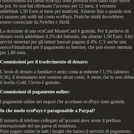
i trasferimenti tra clienti ecoPayz sono possibili solo dallo stato Silver
in poi. Se non hai effettuato l’accesso per 12 mesi, ti verranno
addebitati 1,50 Euro al mese per inattività. Almeno fino a quando non
ci saranno più soldi sul conto ecoPayz. Pratiche simili dovrebbero
essere conosciute da Neteller e Skrill.
La ricezione di una ecoCard MasterCard è gratuita. Per il prelievo di
denaro verrà addebitato il 2% del fatturato, ma almeno 1,50 Euro. Altri
servizi monetari per gli istituti bancari pagano il 4%. C’è anche una
anecoVirtualcard per il pagamento su Internet, che può essere ottenuta
per 1,80 euro.
Commissioni per il trasferimento di denaro:
L’invio di denaro a familiari e amici costa al mittente l’1,5% (almeno
0,5€), il destinatario non sostiene alcun costo. A meno che tu non abbia
il livello Gold, l’invio è gratuito.
Commissioni di pagamento online:
I pagamenti online nei negozi che accettano ecoPayz sono gratuiti.
In che modo ecoPayz è paragonabile a Paypal?
Il numero di telefono collegato all’account deve avere il prefisso
internazionale del tuo paese di residenza.
Puoi pagare online in tutti i luoghi che hanno il servizio di pagamento