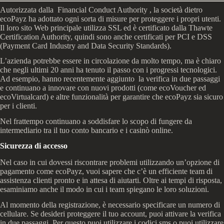
Autorizzata dalla Financial Conduct Authority , la società dietro
ecoPayz ha adottato ogni sorta di misure per proteggere i propri utenti.
Il loro sito Web principale utilizza SSL ed è certificato dalla Thawte
Certification Authority, quindi sono anche certificati per PCI e DSS
(Payment Card Industry and Data Security Standards).
L’azienda potrebbe essere in circolazione da molto tempo, ma è chiaro
che negli ultimi 20 anni ha tenuto il passo con i progressi tecnologici.
Ad esempio, hanno recentemente aggiunto la verifica in due passaggi
e continuano a innovare con nuovi prodotti (come ecoVoucher ed
ecoVirtualcard) e altre funzionalità per garantire che ecoPayz sia sicuro
per i clienti.
Nel frattempo continuano a soddisfare lo scopo di fungere da
intermediario tra il tuo conto bancario e i casinò online.
Sicurezza di accesso
Nel caso in cui dovessi riscontrare problemi utilizzando un’opzione di
pagamento come ecoPayz, vuoi sapere che c’è un efficiente team di
assistenza clienti pronto e in attesa di aiutarti. Oltre ai tempi di risposta,
esaminiamo anche il modo in cui i team spiegano le loro soluzioni.
Al momento della registrazione, è necessario specificare un numero di
cellulare. Se desideri proteggere il tuo account, puoi attivare la verifica
in due passaggi. Per questo puoi utilizzare i codici sms o puoi utilizzare