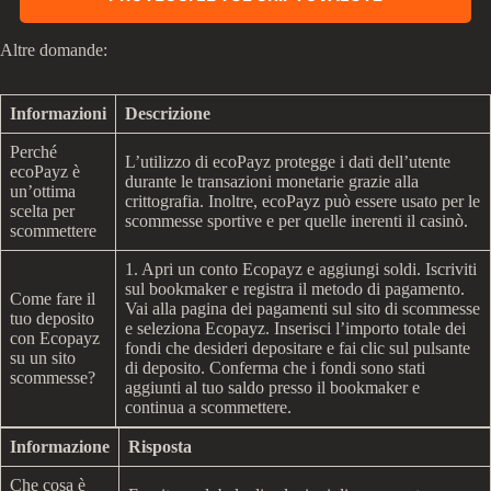
Altre domande:
Informazioni
Descrizione
Perché
L’utilizzo di ecoPayz protegge i dati dell’utente
ecoPayz è
durante le transazioni monetarie grazie alla
un’ottima
crittografia. Inoltre, ecoPayz può essere usato per le
scelta per
scommesse sportive e per quelle inerenti il casinò.
scommettere
1. Apri un conto Ecopayz e aggiungi soldi. Iscriviti
sul bookmaker e registra il metodo di pagamento.
Come fare il
Vai alla pagina dei pagamenti sul sito di scommesse
tuo deposito
e seleziona Ecopayz. Inserisci l’importo totale dei
con Ecopayz
fondi che desideri depositare e fai clic sul pulsante
su un sito
di deposito. Conferma che i fondi sono stati
scommesse?
aggiunti al tuo saldo presso il bookmaker e
continua a scommettere.
Informazione
Risposta
Che cosa è