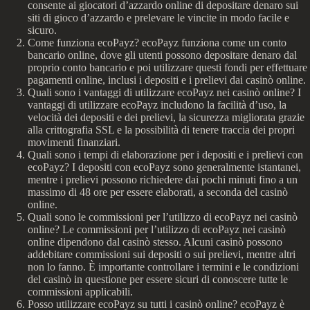
consente ai giocatori d’azzardo online di depositare denaro sui
siti di gioco d’azzardo e prelevare le vincite in modo facile e
sicuro.
Come funziona ecoPayz? ecoPayz funziona come un conto
bancario online, dove gli utenti possono depositare denaro dal
proprio conto bancario e poi utilizzare questi fondi per effettuare
pagamenti online, inclusi i depositi e i prelievi dai casinò online.
Quali sono i vantaggi di utilizzare ecoPayz nei casinò online? I
vantaggi di utilizzare ecoPayz includono la facilità d’uso, la
velocità dei depositi e dei prelievi, la sicurezza migliorata grazie
alla crittografia SSL e la possibilità di tenere traccia dei propri
movimenti finanziari.
Quali sono i tempi di elaborazione per i depositi e i prelievi con
ecoPayz? I depositi con ecoPayz sono generalmente istantanei,
mentre i prelievi possono richiedere dai pochi minuti fino a un
massimo di 48 ore per essere elaborati, a seconda del casinò
online.
Quali sono le commissioni per l’utilizzo di ecoPayz nei casinò
online? Le commissioni per l’utilizzo di ecoPayz nei casinò
online dipendono dal casinò stesso. Alcuni casinò possono
addebitare commissioni sui depositi o sui prelievi, mentre altri
non lo fanno. È importante controllare i termini e le condizioni
del casinò in questione per essere sicuri di conoscere tutte le
commissioni applicabili.
Posso utilizzare ecoPayz su tutti i casinò online? ecoPayz è