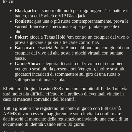
tra cui:
Blackjack:
ci sono molti modi per raggiungere 21 e battere il
banco, tra cui Switch e VIP Blackjack.
Roulette:
gira una o più ruote contemporaneamente, prova le
varianti francese e americana e opta per puntate piccole o
alte.
Poker:
gioca a Texas Hold ‘em contro un croupier dal vivo o
prova a giocare a poker a tre carte contro l’IA.
Baccarat:
le varietà Punto Banco abbondano, con giochi con
croupier dal vivo ad alta posta e giochi virtuali con puntate
basse.
Game Show:
categoria di casinò dal vivo in cui i croupier
vengono sostituiti da presentatori. Vengono, inoltre sostiutiti
giocatori incaricati di scommettere sul giro di una ruota o
sull’apertura di una scatola.
Effettuare il login al casinò 888 non è un compito difficile. Tuttavia
sarà molto più difficile effettuare il prelievo di eventuali vincite in
caso di mancata convalida dell’identità.
Tutti i giocatori che registrano un conto di gioco con 888 casinò
AAMS devono essere maggiorenni e sono invitati a confermare i
dati inseriti al momento della registrazione inviando una copia di un
documento di identità valido entro 30 giorni.