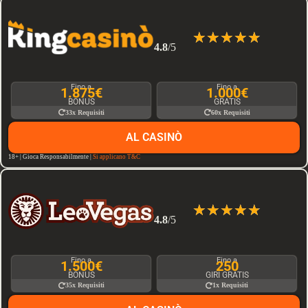
☆
☆
☆
☆
☆
4.8
/5
Fino a
Fino a
1.875€
1.000€
BONUS
GRATIS
33x Requisiti
60x Requisiti
AL CASINÒ
18+ | Gioca Responsabilmente |
Si applicano T&C
☆
☆
☆
☆
☆
4.8
/5
Fino a
Fino a
1.500€
250
BONUS
GIRI GRATIS
35x Requisiti
1x Requisiti