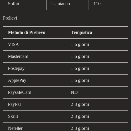
Sofort
Istantaneo
€10
Prelievi
Metodo di Prelievo
Tempistica
VISA
1-6 giorni
Mastercard
1-6 giorni
Postepay
1-6 giorni
ApplePay
1-6 giorni
PaysafeCard
ND
PayPal
2-3 giorni
Skrill
2-3 giorni
Neteller
2-3 giorni