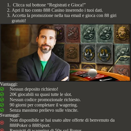
Clicca sul bottone “Registrati e Gioca!”
Apri il tuo conto 888 Casino inserendo i tuoi dati.
Accetta la promozione nella tua email e gioca con 88 giri
gratuiti!
Vantaggi:
Nessun deposito richiesto!
20€ giocabili su quasi tutte le slot.
Nessun codice promozionale richiesto.
90 giorni per completare il wagering.
Senza massimo prelievo sulle vincite.
Svantaggi:
Non disponibile se hai usato altre offerte di benvenuto da
888Poker o 888Sport.
Requisiti di wagering di 50x sul Bonus.