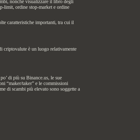
mbi, nonché visualizzare il libro degli
top-limit, ordine stop-market e ordine
e caratteristiche importanti, tra cui il
i criptovalute è un luogo relativamente
 po’ di più su Binance.us, le sue
sioni “maker/taker” e le commissioni
ume di scambi più elevato sono soggette a