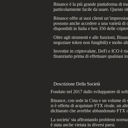
Binance è la più grande piattaforma di tra
particolarmente facile da usare. Questo sit
Binance offre ai suoi clienti un’impressio
possono anche accedere a una varietà di op
disponibili in Italia e ben 350 delle criptov
Oltre agli strumenti e alle funzioni, Bin
negoziare token non fungibili) e molto alt
Investire in criptovalute, DeFi e ICO è ri
finanziario prima di effettuare qualsiasi 
Descrizione Della Società
Fondato nel 2017 dallo sviluppatore di so
Binance, con sede in Cina e un volume di sc
si è offerta di acquistare FTX rivale, un al
dichiarato che avrebbe abbandonato FTX dop
La societa’ sta affrontando problemi normati
è stata anche vietata in diversi paesi.