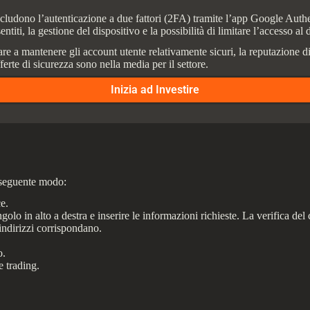
cludono l’autenticazione a due fattori (2FA) tramite l’app Google Authen
titi, la gestione del dispositivo e la possibilità di limitare l’accesso al 
re a mantenere gli account utente relativamente sicuri, la reputazione 
rte di sicurezza sono nella media per il settore.
Inizia ad Investire
 seguente modo:
e.
ngolo in alto a destra e inserire le informazioni richieste. La verifica de
indirizzi corrispondano.
o.
e trading.