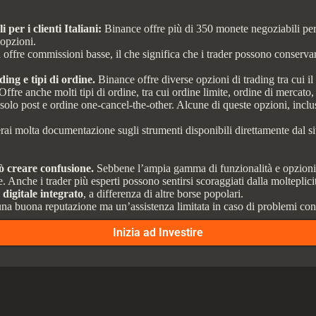
 per i clienti Italiani:
Binance offre più di 350 monete negoziabili per i 
 opzioni.
 offre commissioni basse, il che significa che i trader possono conserva
ing e tipi di ordine.
Binance offre diverse opzioni di trading tra cui il 
 Offre anche molti tipi di ordine, tra cui ordine limite, ordine di mercat
e solo post e ordine one-cancel-the-other. Alcune di queste opzioni, incl
ai molta documentazione sugli strumenti disponibili direttamente dal sit
ò creare confusione.
Sebbene l’ampia gamma di funzionalità e opzioni 
 Anche i trader più esperti possono sentirsi scoraggiati dalla molteplici
digitale integrato
, a differenza di altre borse popolari.
a buona reputazione ma un’assistenza limitata in caso di problemi con 
Inizia ad Investire