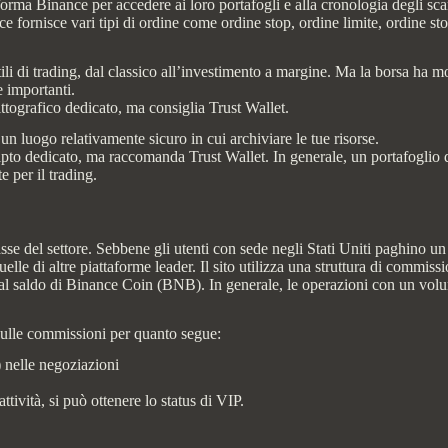
aforma Binance per accedere ai loro portafogli e alla cronologia degli sca
ance fornisce vari tipi di ordine come ordine stop, ordine limite, ordine s
ili di trading, dal classico all’investimento a margine. Ma la borsa ha molt
e importanti.
ttografico dedicato, ma consiglia Trust Wallet.
 un luogo relativamente sicuro in cui archiviare le tue risorse.
pto dedicato, ma raccomanda Trust Wallet. In generale, un portafoglio d
te per il trading.
se del settore. Sebbene gli utenti con sede negli Stati Uniti paghino un
le di altre piattaforme leader. Il sito utilizza una struttura di commis
 al saldo di Binance Coin (BNB). In generale, le operazioni con un vol
sulle commissioni per quanto segue:
nelle negoziazioni
tività, si può ottenere lo status di VIP.