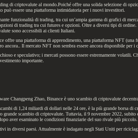
ding di criptovalute al mondo.Poiché offre una solida selezione di opzio
o può essere una piattaforma intimidatoria per i nuovi investitori.
nante funzionalità di trading, tra cui un’ampia gamma di grafici di mercat
zioni di trading tra cui futures e opzioni. Oltre a diversi tipi di ordine
alute sono accessibili ai clienti Italiani.
ance offre una piattaforma di apprendimento, una piattaforma NFT (una f
ro ancora.. Il mercato NFT non sembra essere ancora disponibile per i cli
schioso e speculativo; i mercati possono essere estremamente volatili. Ch
investimento importante.
ftware Changpeng Zhao, Binance è uno scambio di criptovalute decentral
ambi di 1,24 miliardi di dollari nelle 24 ore, è la più grande borsa di c
tro grande scambio di criptovalute. Tuttavia, il 9 novembre 2022, subito 
o aver esaminato le condizioni finanziarie del suo rivale più piccolo.
vi in diversi paesi. Attualmente è indagato negli Stati Uniti per riciclagg