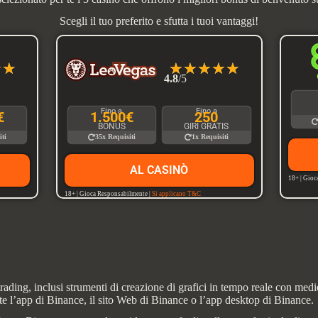
Scegli il tuo preferito e sfutta i tuoi vantaggi!
☆
☆
☆
☆
☆
☆
☆
4.8
/5
Fino a
Fino a
€
1.500€
250
BONUS
GIRI GRATIS
iti
35x Requisiti
1x Requisiti
AL CASINÒ
18+ | Gioc
18+ | Gioca Responsabilmente |
Si applicano T&C
trading, inclusi strumenti di creazione di grafici in tempo reale con med
ite l’app di Binance, il sito Web di Binance o l’app desktop di Binance.