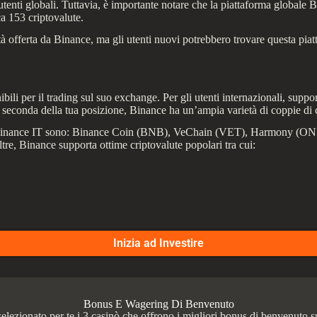
utenti globali. Tuttavia, è importante notare che la piattaforma globale 
ca 153 criptovalute.
età offerta da Binance, ma gli utenti nuovi potrebbero trovare questa pi
ili per il trading sul suo exchange. Per gli utenti internazionali, support
da della tua posizione, Binance ha un’ampia varietà di coppie di c
 su Binance IT sono: Binance Coin (BNB), VeChain (VET), Harmony 
, Binance supporta ottime criptovalute popolari tra cui:
Inizia ad Investire
Bonus E Wagering Di Benvenuto
lezionato per te i 3 casinò che offrono i migliori bonus di benvenuto s