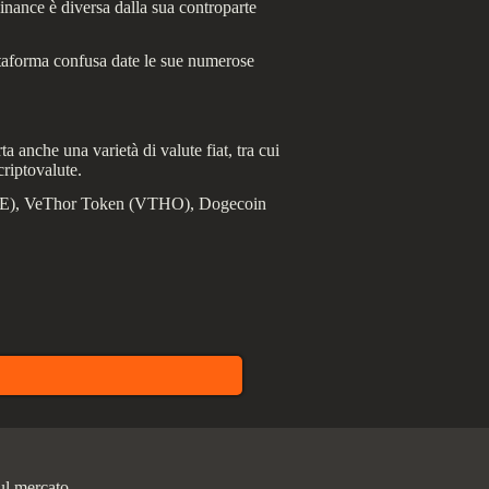
Binance è diversa dalla sua controparte
attaforma confusa date le sue numerose
a anche una varietà di valute fiat, tra cui
riptovalute.
(ONE), VeThor Token (VTHO), Dogecoin
ul mercato.