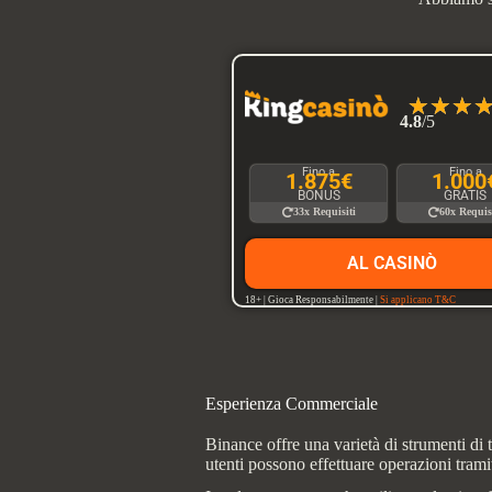
☆
☆
☆
4.8
/5
Fino a
Fino a
1.875€
1.000
BONUS
GRATIS
33x Requisiti
60x Requis
AL CASINÒ
18+ | Gioca Responsabilmente |
Si applicano T&C
Esperienza Commerciale
Binance offre una varietà di strumenti di 
utenti possono effettuare operazioni tram