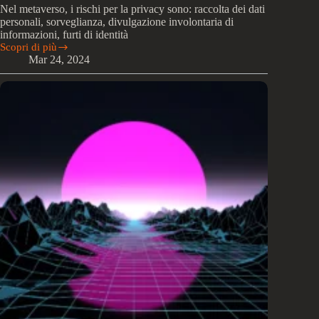
Nel metaverso, i rischi per la privacy sono: raccolta dei dati
personali, sorveglianza, divulgazione involontaria di
informazioni, furti di identità
Scopri di più
Quali
Mar 24, 2024
sono
i
potenziali
rischi
di
perdita
di
privacy
nel
metaverso?