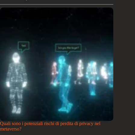
sono
i
potenziali
rischi
di
discriminazione
nel
metaverso?
Quali sono i potenziali rischi di perdita di privacy nel
metaverso?