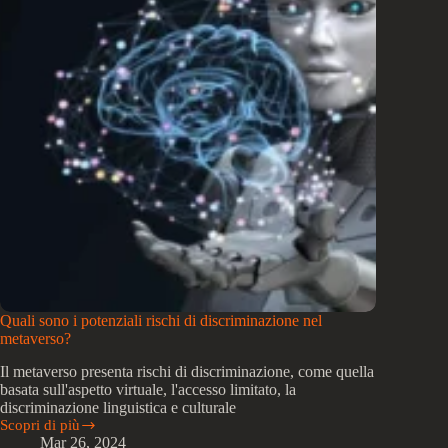
l’industria
della
moda
sostenibile?
Quali sono i potenziali rischi di discriminazione nel
metaverso?
Il metaverso presenta rischi di discriminazione, come quella
basata sull'aspetto virtuale, l'accesso limitato, la
discriminazione linguistica e culturale
Scopri di più
Quali
Mar 26, 2024