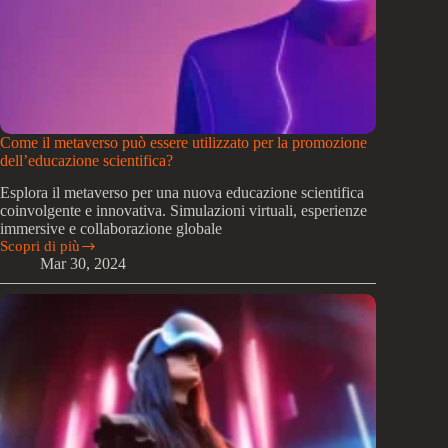
Come il metaverso può essere utilizzato per la promozione
dell’educazione scientifica?
Esplora il metaverso per una nuova educazione scientifica
coinvolgente e innovativa. Simulazioni virtuali, esperienze
immersive e collaborazione globale
Scopri di più
Come
Mar 30, 2024
il
metaverso
può
essere
utilizzato
per
la
promozione
dell’educazione
scientifica?