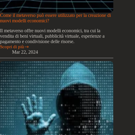
Come il metaverso può essere utilizzato per la creazione di
nuovi modelli economici?
Il metaverso offre nuovi modelli economici, tra cui la
vendita di beni virtuali, pubblicità virtuale, esperienze a
pagamento e condivisione delle risorse.
Scopri di più
Come
Mar 22, 2024
il
metaverso
può
essere
utilizzato
per
la
creazione
di
nuovi
modelli
economici?