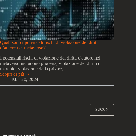
Quali sono i potenziali rischi di violazione dei diritti
d’autore nel metaverso?
I potenziali rischi di violazione dei diritti d'autore nel
metaverso includono pirateria, violazione dei diritti di
marchio, violazione della privacy
Scopri di più
Quali
Mar 20, 2024
sono
i
potenziali
rischi
di
violazione
SUCC
dei
diritti
d’autore
nel
metaverso?