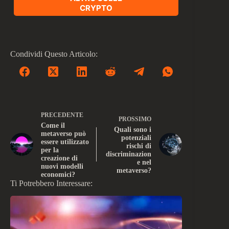
CRYPTO
Condividi Questo Articolo:
PRECEDENTE
PROSSIMO
Come il
Quali sono i
metaverso può
potenziali
essere utilizzato
rischi di
per la
discriminazion
creazione di
e nel
nuovi modelli
metaverso?
economici?
Ti Potrebbero Interessare: