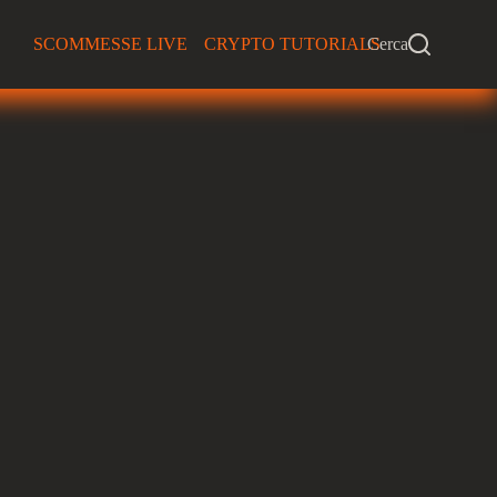
SCOMMESSE LIVE
CRYPTO TUTORIALS
Cerca