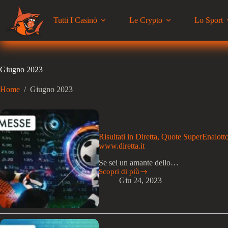
Salta
al
Tutti I Casinò
Le Crypto
Lo Sport
contenuto
Giugno 2023
Home
/
Giugno 2023
Risultati in Diretta, Quote SuperEnalott
www.diretta.it
Se sei un amante dello…
Scopri di più
Risultati
Giu 24, 2023
in
Diretta,
Quote
SuperEnalotto
www.diretta.it