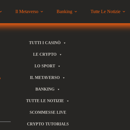
Il Metaverso
Banking
Tutte Le Notizie
TUTTI I CASINÒ
LE CRYPTO
LO SPORT
IL METAVERSO
o
BANKING
TUTTE LE NOTIZIE
SCOMMESSE LIVE
CRYPTO TUTORIALS