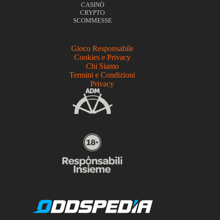
CASINÒ
CRYPTO
SCOMMESSE
Gioco Responsabile
Cookies e Privacy
Chi Siamo
Termini e Condizioni
Privacy