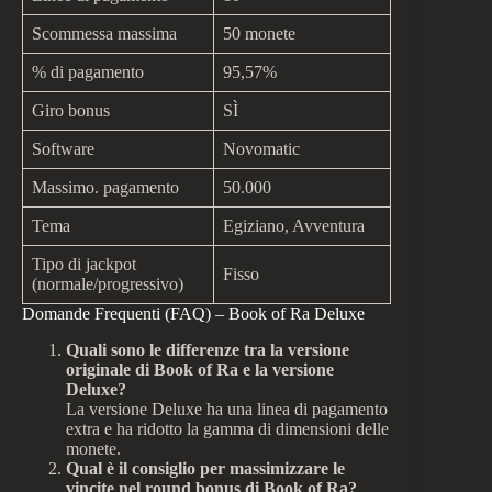
Scommessa massima
50 monete
% di pagamento
95,57%
Giro bonus
SÌ
Software
Novomatic
Massimo. pagamento
50.000
Tema
Egiziano, Avventura
Tipo di jackpot
Fisso
(normale/progressivo)
Domande Frequenti (FAQ) – Book of Ra Deluxe
Quali sono le differenze tra la versione
originale di Book of Ra e la versione
Deluxe?
La versione Deluxe ha una linea di pagamento
extra e ha ridotto la gamma di dimensioni delle
monete.
Qual è il consiglio per massimizzare le
vincite nel round bonus di Book of Ra?