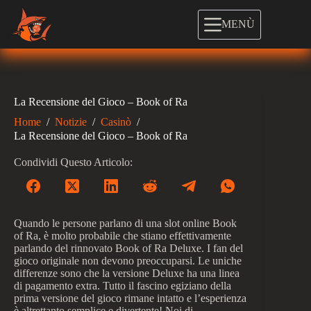
Salta
al
MENÙ
contenuto
La Recensione del Gioco – Book of Ra
Home
/
Notizie
/
Casinò
/
La Recensione del Gioco – Book of Ra
Condividi Questo Articolo:
Quando le persone parlano di una slot online Book
of Ra, è molto probabile che stiano effettivamente
parlando del rinnovato Book of Ra Deluxe. I fan del
gioco originale non devono preoccuparsi. Le uniche
differenze sono che la versione Deluxe ha una linea
di pagamento extra. Tutto il fascino egiziano della
prima versione del gioco rimane intatto e l’esperienza
è altrettanto semplice e divertente! Noi di