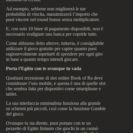
Ad esempio, sebbene non migliorerà le tue
probabilità di vincita, massimizzerà l’importo che
puoi vincere nel round bonus senza moltiplicatore.
E, con solo 10 linee di pagamento disponibili, non è
necessario svaligiare una banca per coprirle tutte.
Come abbiamo detto altrove, tuttavia, è consigliabile
utilizzare il gioco gratuito per capire quanto puoi
ragionevolmente aspettarti di spendere per ogni giro
in base a quanto tempo intendi giocare.
Porta l’Egitto con te ovunque tu vada
Qualsiasi recensione di slot online Book of Ra deve
considerare l’uso mobile, e questa è una di quelle slot
che sembra fatta per dispositivi come smartphone e
tablet.
La sua interfaccia minimalista funziona alla grande
su schermi più piccoli, così come la funzione Gamble
del gioco.
Ovunque tu sia diretto, puoi portare con te un
pezzetto di Egitto fintanto che giochi in un casinò