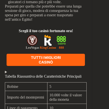
giocatori ci tornano più e più volte.
Preparati per quella che potrebbe essere una lunga
sessione di gioco, modera di conseguenza la tua
spesa per giro e preparati a essere trasportato
nell’antico Egitto!
Scegli il tuo casinò fortunato ora!
LeoVegas
KingCasino
888
TUTTI I MIGLIORI
CASINÒ
Tabella Riassuntiva delle Caratteristiche Principali
Bobine
5
10.000 volte il valore
Importo del montepremi
della moneta
Linee di pagamento
10