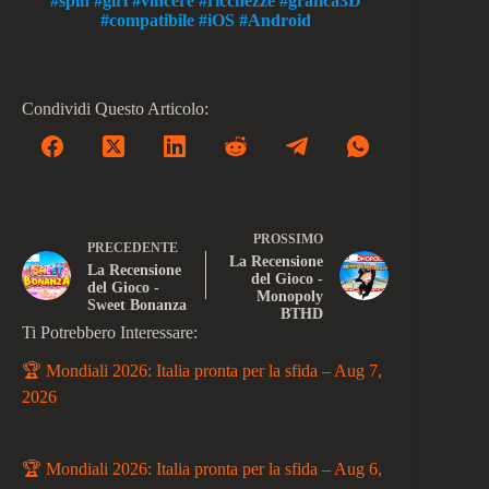
#spin #giri #vincere #ricchezze #grafica3D
#compatibile #iOS #Android
Condividi Questo Articolo:
PROSSIMO
PRECEDENTE
La Recensione
La Recensione
del Gioco -
del Gioco -
Monopoly
Sweet Bonanza
BTHD
Ti Potrebbero Interessare:
🏆 Mondiali 2026: Italia pronta per la sfida – Aug 7,
2026
🏆 Mondiali 2026: Italia pronta per la sfida – Aug 6,