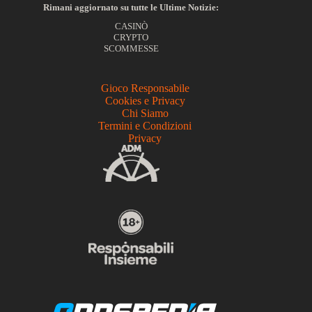
Rimani aggiornato su tutte le Ultime Notizie:
CASINÒ
CRYPTO
SCOMMESSE
Gioco Responsabile
Cookies e Privacy
Chi Siamo
Termini e Condizioni
Privacy