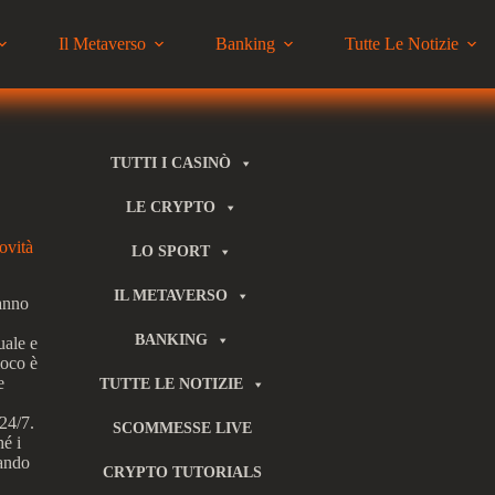
Il Metaverso
Banking
Tutte Le Notizie
TUTTI I CASINÒ
LE CRYPTO
ovità
LO SPORT
IL METAVERSO
tanno
BANKING
uale e
gioco è
e
TUTTE LE NOTIZIE
 24/7.
SCOMMESSE LIVE
hé i
tando
CRYPTO TUTORIALS