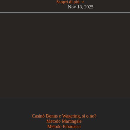
Scopri di più
Giochi
Nov 18, 2025
da
Tavolo
Online:
Tendenze
e
Novità
nel
2025
Casinò Bonus e Wagering, sì o no?
Metodo Martingale
Metodo Fibonacci