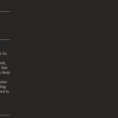
i As
ash,
 that
s deep
omise
ding
eed to