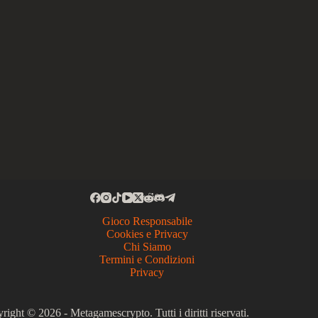
Gioco Responsabile
Cookies e Privacy
Chi Siamo
Termini e Condizioni
Privacy
right © 2026 - Metagamescrypto. Tutti i diritti riservati.