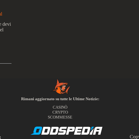
al
e devi
el
Rimani aggiornato su tutte le Ultime Notizie:
CASINÒ
CRYPTO
SCOMMESSE
Copy