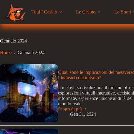
Salta
al
Tutti I Casinò
Le Crypto
Lo Sport
contenuto
Gennaio 2024
Home
/
Gennaio 2024
Quali sono le implicazioni del metavers
l’industria del turismo?
Il metaverso rivoluziona il turismo offr
esplorazioni virtuali interattive, decision
informate, esperienze uniche al di là del
mondo reale
Scopri di più
Quali
Gen 31, 2024
sono
le
implicazioni
del