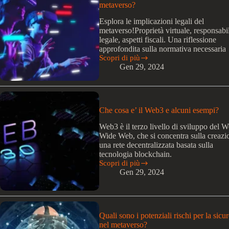
tecnologia
metaverso?
blockchain?
Esplora le implicazioni legali del
metaverso!Proprietà virtuale, responsabil
legale, aspetti fiscali. Una riflessione
approfondita sulla normativa necessaria
Scopri di più
Quali
Gen 29, 2024
sono
le
implicazioni
legali
del
Che cosa e’ il Web3 e alcuni esempi?
metaverso?
Web3 è il terzo livello di sviluppo del W
Wide Web, che si concentra sulla creazi
una rete decentralizzata basata sulla
tecnologia blockchain.
Scopri di più
Che
Gen 29, 2024
cosa
e’
il
Web3
e
Quali sono i potenziali rischi per la sicu
alcuni
nel metaverso?
esempi?