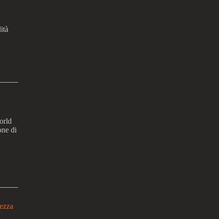
ità
orld
one di
rezza