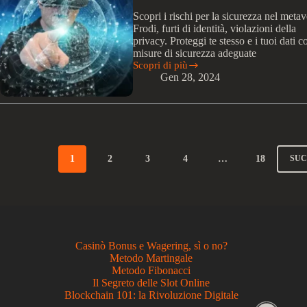
Scopri i rischi per la sicurezza nel metav
Frodi, furti di identità, violazioni della
privacy. Proteggi te stesso e i tuoi dati c
misure di sicurezza adeguate
Scopri di più
Quali
Gen 28, 2024
sono
i
potenziali
rischi
per
la
sicurezza
1
2
3
4
…
18
SU
nel
metaverso?
Casinò Bonus e Wagering, sì o no?
Metodo Martingale
Metodo Fibonacci
Il Segreto delle Slot Online
Blockchain 101: la Rivoluzione Digitale