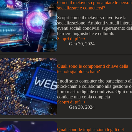
metaverso
Come il metaverso può aiutare le person
per
socializzare e connettersi?
l’industria
del
Scopri come il metaverso favorisce la
turismo?
socializzazione! Ambienti virtuali interatt
eventi sociali condivisi, superamento del
barriere linguistiche e culturali.
Scopri di più
Come
Gen 30, 2024
il
metaverso
può
aiutare
le
Quali sono le componenti chiave della
persone
tecnologia blockchain?
a
socializzare
I nodi sono computer che partecipano all
e
blockchain e collaborano alla gestione d
connettersi?
libro mastro digitale condiviso. Ogni no
contiene una copia completa
Scopri di più
Quali
Gen 30, 2024
sono
le
componenti
chiave
della
Quali sono le implicazioni legali del