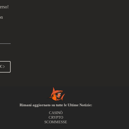
erso!
on
CC
Rimani aggiornato su tutte le Ultime Notizie:
CASINÒ
CRYPTO
SCOMMESSE