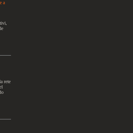
e a
ivi,
le
a rete
el
do