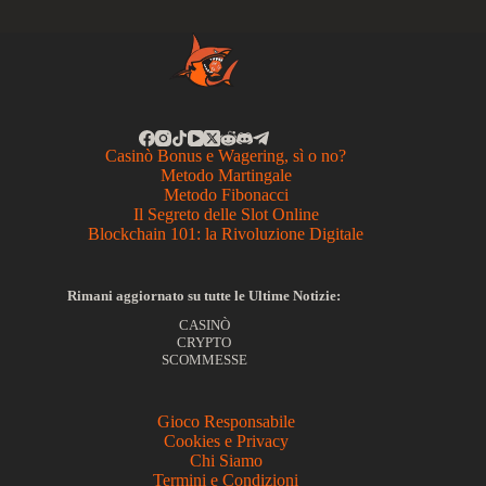
Casinò Bonus e Wagering, sì o no?
Metodo Martingale
Metodo Fibonacci
Il Segreto delle Slot Online
Blockchain 101: la Rivoluzione Digitale
Rimani aggiornato su tutte le Ultime Notizie:
CASINÒ
CRYPTO
SCOMMESSE
Gioco Responsabile
Cookies e Privacy
Chi Siamo
Termini e Condizioni