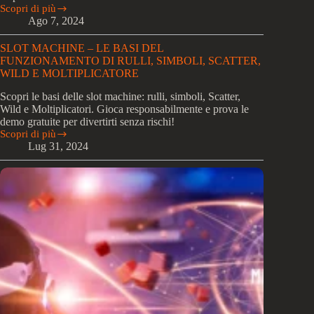
Scopri di più
LE
Ago 7, 2024
SIDE
BET
SLOT MACHINE – LE BASI DEL
NEL
FUNZIONAMENTO DI RULLI, SIMBOLI, SCATTER,
BLACKJACK:
COME
WILD E MOLTIPLICATORE
FUNZIONANO
Scopri le basi delle slot machine: rulli, simboli, Scatter,
Wild e Moltiplicatori. Gioca responsabilmente e prova le
demo gratuite per divertirti senza rischi!
Scopri di più
SLOT
Lug 31, 2024
MACHINE
–
LE
BASI
DEL
FUNZIONAMENTO
DI
RULLI,
SIMBOLI,
SCATTER,
WILD
E
MOLTIPLICATORE