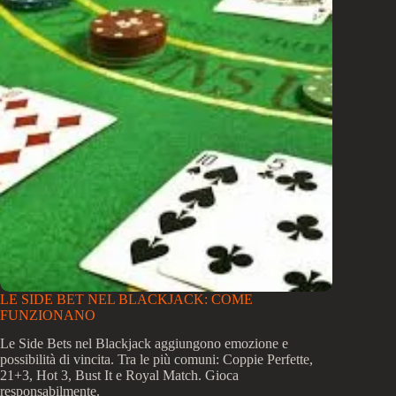
GRATIS
AL
GIOCO
LE SIDE BET NEL BLACKJACK: COME
FUNZIONANO
Le Side Bets nel Blackjack aggiungono emozione e
possibilità di vincita. Tra le più comuni: Coppie Perfette,
21+3, Hot 3, Bust It e Royal Match. Gioca
responsabilmente.