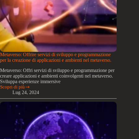
Metaverso: Offrire servizi di sviluppo e programmazione
per la creazione di applicazioni e ambienti nel metaverso.
Metaverso: Offri servizi di sviluppo e programmazione per
creare applicazioni e ambienti coinvolgenti nel metaverso.
Sviluppa esperienze immersive
Scopri di più
Metaverso:
Lug 24, 2024
Offrire
servizi
di
sviluppo
e
programmazione
per
la
creazione