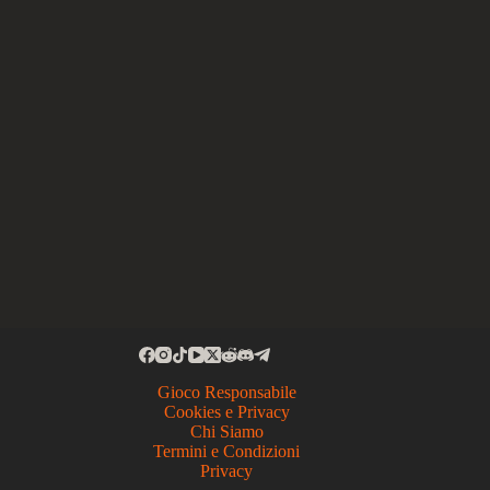
Gioco Responsabile
Cookies e Privacy
Chi Siamo
Termini e Condizioni
Privacy