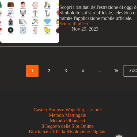
Bet
Scopri i risultati dell'estrazione di oggi d
Simbolotto sul sito ufficiale, televideo o
tramite l'applicazione mobile ufficiale.
Scopri di più
Simbolotto:
Nov 29, 2023
Estrazione
di
Oggi
1
2
3
4
…
16
SU
Casinò Bonus e Wagering, sì o no?
Metodo Martingale
Metodo Fibonacci
Il Segreto delle Slot Online
Blockchain 101: la Rivoluzione Digitale