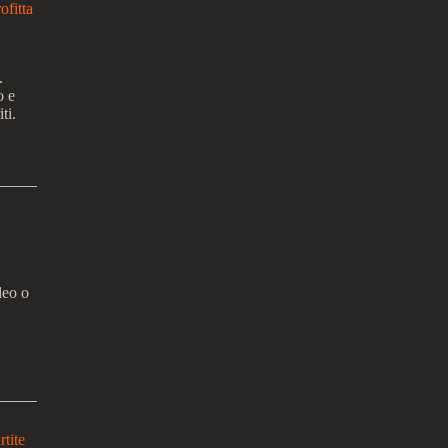
fitta
.
o e
ti.
deo o
rtite