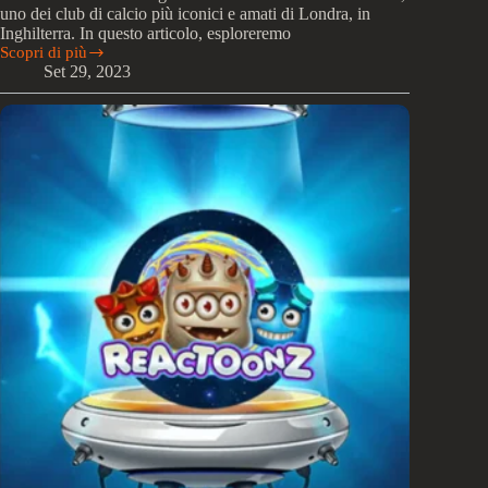
uno dei club di calcio più iconici e amati di Londra, in
Inghilterra. In questo articolo, esploreremo
Scopri di più
West
Set 29, 2023
Ham
United:
Storia,
Successi
e
la
Famosa
Atmosfera
di
Upton
Park