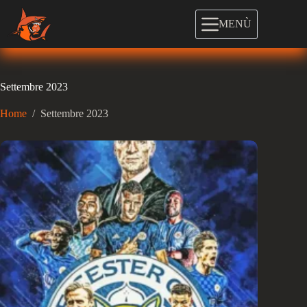
Salta
al
MENÙ
contenuto
Settembre 2023
Home
/
Settembre 2023