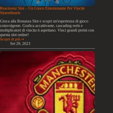
Reactoonz Slot – Un Gioco Emozionante Per Vincite
Straordinarie
Gioca alla Bonanza Slot e scopri un'esperienza di gioco
coinvolgente. Grafica accattivante, cascading reels e
moltiplicatori di vincita ti aspettano. Vinci grandi premi con
questa slot online!
Scopri di più
Reactoonz
Set 29, 2023
Slot
–
Un
Gioco
Emozionante
Per
Vincite
Straordinarie