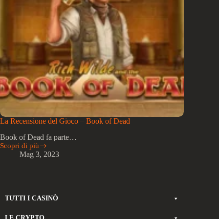
La Recensione del Gioco – Book of Dead
Book of Dead fa parte…
Scopri di più
La
Mag 3, 2023
Recensione
del
Gioco
–
Book
TUTTI I CASINÒ
of
Dead
LE CRYPTO