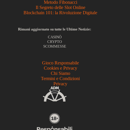
Metodo Fibonacci
Il Segreto delle Slot Online
Blockchain 101: la Rivoluzione Digitale
Rimani aggiornato su tutte le Ultime Notizie:
CASINÒ
CRYPTO
SCOMMESSE
Gioco Responsabile
Cookies e Privacy
Chi Siamo
Termini e Condizioni
Privacy