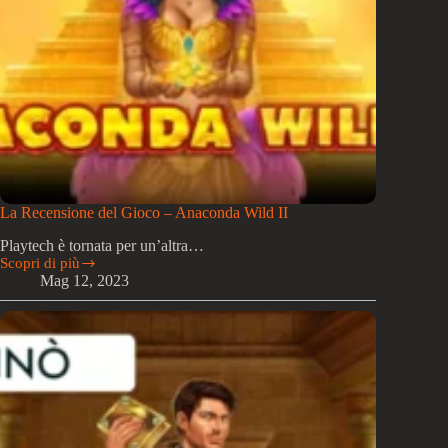
La Recensione del Gioco – Anaconda Wild II
Playtech è tornata per un’altra…
Scopri di più
La
Mag 12, 2023
Recensione
del
Gioco
–
Anaconda
Wild
II