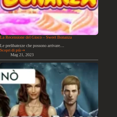
La Recensione del Gioco – Sweet Bonanza
Le prelibatezze che possono arrivare…
Scopri di più
La
Mag 21, 2023
Recensione
del
Gioco
–
Sweet
Bonanza