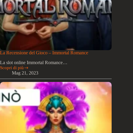
La Recensione del Gioco – Immortal Romance
La slot online Immortal Romance…
Scopri di più
La
Mag 21, 2023
Recensione
del
Gioco
–
Immortal
Romance