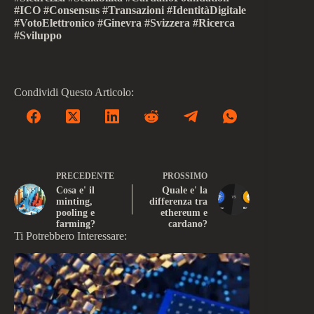
#ICO #Consensus #Transazioni #IdentitàDigitale
#VotoElettronico #Ginevra #Svizzera #Ricerca
#Sviluppo
Condividi Questo Articolo:
PRECEDENTE
PROSSIMO
Cosa e' il
Quale e' la
minting,
differenza tra
pooling e
ethereum e
farming?
cardano?
Ti Potrebbero Interessare: