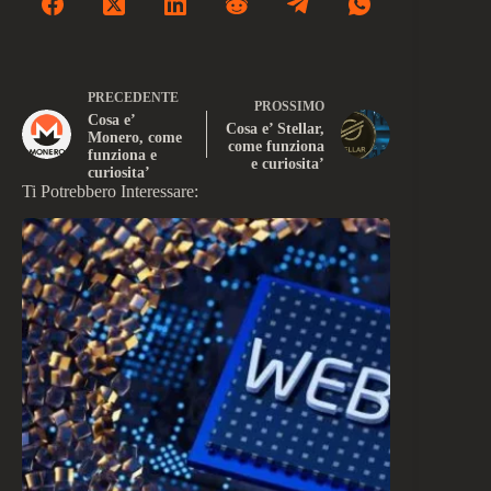
PRECEDENTE
PROSSIMO
Cosa e’
Cosa e’ Stellar,
Monero, come
come funziona
funziona e
e curiosita’
curiosita’
Ti Potrebbero Interessare: