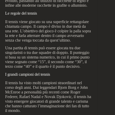
evoluto, passando all’utilizzo di racchette di legno e
infine alle moderne racchette in grafite o alluminio.
Le regole del tennis
Il tennis viene giocato su una superficie rettangolare
chiamata campo. Il campo è diviso in due metà da
una rete. L’obiettivo del gioco è colpire la palla sopra
la rete e farla atterrare dentro il campo avversario
senza che venga toccata da quest’ultimo.
Una partita di tennis può essere giocata tra due
singolaristi o tra due squadre di doppio. Il punteggio
si basa su un sistema numerico, in cui il primo punto
viene segnato come “15”, il secondo come “30”, il
terzo come “40” e il quarto è il punto decisivo.
I grandi campioni del tennis
Il tennis ha visto molti campioni straordinari nel
corso degli anni. Dai leggendari Bjorn Borg e John
McEnroe a personalità più recenti come Roger
Federer, Rafael Nadal e Novak Djokovic, il tennis ha
visto emergere giocatori di grande talento e carisma
che hanno catturato l’immaginazione dei fan di tutto
il mondo.