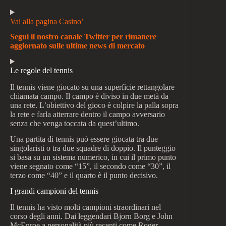
Vai alla pagina Casino’
Segui il nostro canale Twitter per rimanere
aggiornato sulle ultime news di mercato
Le regole del tennis
Il tennis viene giocato su una superficie rettangolare
chiamata campo. Il campo è diviso in due metà da
una rete. L’obiettivo del gioco è colpire la palla sopra
la rete e farla atterrare dentro il campo avversario
senza che venga toccata da quest’ultimo.
Una partita di tennis può essere giocata tra due
singolaristi o tra due squadre di doppio. Il punteggio
si basa su un sistema numerico, in cui il primo punto
viene segnato come “15”, il secondo come “30”, il
terzo come “40” e il quarto è il punto decisivo.
I grandi campioni del tennis
Il tennis ha visto molti campioni straordinari nel
corso degli anni. Dai leggendari Bjorn Borg e John
McEnroe a personalità più recenti come Roger