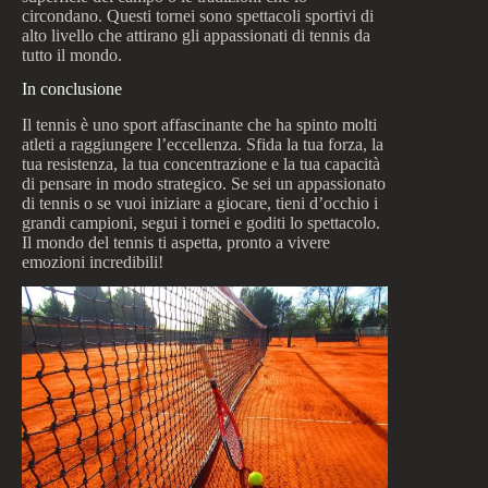
circondano. Questi tornei sono spettacoli sportivi di
alto livello che attirano gli appassionati di tennis da
tutto il mondo.
In conclusione
Il tennis è uno sport affascinante che ha spinto molti
atleti a raggiungere l’eccellenza. Sfida la tua forza, la
tua resistenza, la tua concentrazione e la tua capacità
di pensare in modo strategico. Se sei un appassionato
di tennis o se vuoi iniziare a giocare, tieni d’occhio i
grandi campioni, segui i tornei e goditi lo spettacolo.
Il mondo del tennis ti aspetta, pronto a vivere
emozioni incredibili!