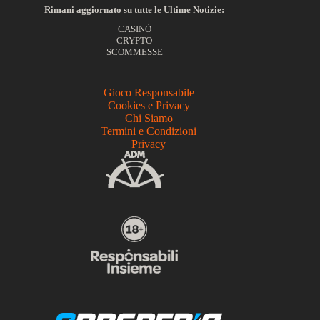
Rimani aggiornato su tutte le Ultime Notizie:
CASINÒ
CRYPTO
SCOMMESSE
Gioco Responsabile
Cookies e Privacy
Chi Siamo
Termini e Condizioni
Privacy