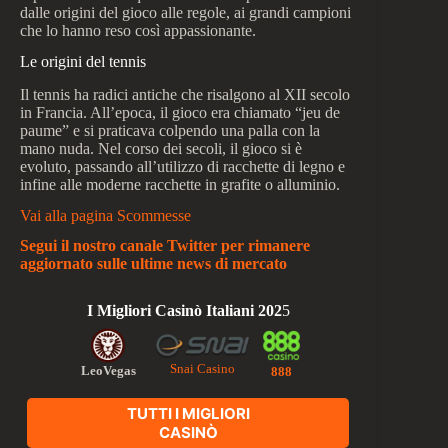
dalle origini del gioco alle regole, ai grandi campioni
che lo hanno reso così appassionante.
Le origini del tennis
Il tennis ha radici antiche che risalgono al XII secolo
in Francia. All’epoca, il gioco era chiamato “jeu de
paume” e si praticava colpendo una palla con la
mano nuda. Nel corso dei secoli, il gioco si è
evoluto, passando all’utilizzo di racchette di legno e
infine alle moderne racchette in grafite o alluminio.
Vai alla pagina Scommesse
Segui il nostro canale Twitter per rimanere
aggiornato sulle ultime news di mercato
I Migliori Casinò Italiani 202
5
Snai Casino
LeoVegas
888
TUTTI I MIGLIORI
CASINÒ