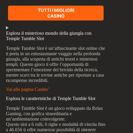
TUTTI I MIGLIORI
CASINÒ
Esplora il misterioso mondo della giungla con
Temple Tumble Slot
Temple Tumble Slot è un’affascinante slot online che
ti porta in un entusiasmante viaggio nella profonda
giungla, alla scoperta di antichi tesori e misteriosi
templi. Questo gioco ti offre l’opportunità di
sperimentare l’emozione del brivido della ricerca,
mentre scavi tra le rovine antiche per riportare a casa
ricompense incredibili.
Vai alla pagina Casino’
Esplora le caratteristiche di Temple Tumble Slot
Temple Tumble Slot è un gioco sviluppato da Relax
Gaming, con grafica straordinaria e
un’ambientazione coinvolgente.
Questo slot a 6 rulli, 6 righe e modalità di vincita fino
a 46.656 ti offre numerose possibilità di ottenere