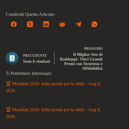
Condividi Questo Articolo:
PROSSIMO
Il Miglior Sito di
PRECEDENTE
Raddoppi: Vinci Grandi
Serie b risultati
Premi con Sicurezza e
Affidabilità
Ti Potrebbero Interessare:
🏆 Mondiali 2026: Italia pronta per la sfida – Aug 9,
2026
🏆 Mondiali 2026: Italia pronta per la sfida – Aug 8,
2026