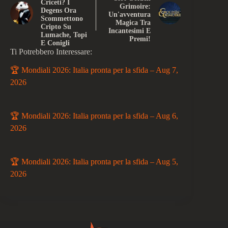
Criceti? I
Grimoire:
Degens Ora
Un'avventura
Scommettono
Magica Tra
Cripto Su
Incantesimi E
Lumache, Topi
Premi!
E Conigli
Ti Potrebbero Interessare:
🏆 Mondiali 2026: Italia pronta per la sfida – Aug 7,
2026
🏆 Mondiali 2026: Italia pronta per la sfida – Aug 6,
2026
🏆 Mondiali 2026: Italia pronta per la sfida – Aug 5,
2026