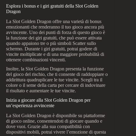
Esplora i bonus e i giri gratuiti della Slot Golden
Dragon
La Slot Golden Dragon offre una varietà di bonus
emozionanti che renderanno il tuo gioco ancora più
avvincente. Uno dei punti di forza di questo gioco è
la funzione dei giri gratuiti, che può essere attivata
quando appaiono tre o più simboli Scatter sullo
schermo. Durante i giri gratuiti, potrai godere di
vincite moltiplicate e di una maggiore probabilità di
ottenere combinazioni vincenti.
Inoltre, la Slot Golden Dragon presenta la funzione
del gioco del rischio, che ti consente di raddoppiare o
addirittura quadruplicare le tue vincite. Scegli tra il
colore o il seme della carta per cercare di indovinare
il risultato e aumentare le tue vincite.
Inizia a giocare alla Slot Golden Dragon per
un’esperienza avvincente
La Slot Golden Dragon è disponibile su piattaforme
di gioco online, consentendoti di giocare quando e
dove vuoi. Grazie alla sua compatibilità con
dispositivi mobili, potrai vivere l’emozione di questa