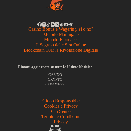
Casinò Bonus e Wagering, sì o no?
Metodo Martingale
Metodo Fibonacci
Il Segreto delle Slot Online
Blockchain 101: la Rivoluzione Digitale
Rimani aggiornato su tutte le Ultime Notizie:
CASINÒ
CRYPTO
SCOMMESSE
Gioco Responsabile
Cookies e Privacy
Chi Siamo
Termini e Condizioni
Privacy