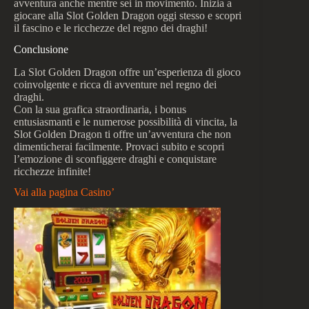
avventura anche mentre sei in movimento. Inizia a
giocare alla Slot Golden Dragon oggi stesso e scopri
il fascino e le ricchezze del regno dei draghi!
Conclusione
La Slot Golden Dragon offre un’esperienza di gioco
coinvolgente e ricca di avventure nel regno dei
draghi.
Con la sua grafica straordinaria, i bonus
entusiasmanti e le numerose possibilità di vincita, la
Slot Golden Dragon ti offre un’avventura che non
dimenticherai facilmente. Provaci subito e scopri
l’emozione di sconfiggere draghi e conquistare
ricchezze infinite!
Vai alla pagina Casino’