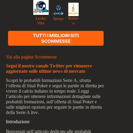
Lucky
Roller
Spinjo
Vibe
o
TUTTI I MIGLIORI SITI
SCOMMESSE
Vai alla pagina Scommesse
Segui il nostro canale Twitter per rimanere
aggiornato sulle ultime news di mercato
Scopri le probabili formazioni Serie A, sfrutta
l’offerta di Sisal Poker e segui le partite in diretta per
vivere il calcio italiano in tempo reale. Leggi
l’articolo per ottenere informazioni dettagliate sulle
probabili formazioni, sull’offerta di Sisal Poker e
sulle migliori opzioni per seguire le partite in diretta
della Serie A live.
Introduzione
Benvenuti nell’articolo dedicato alle probabili