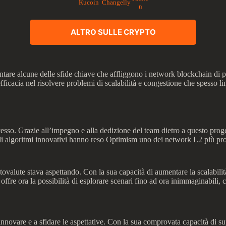
Kucoin
Changelly
n
ALTRO SULLE CRYPTO
rontare alcune delle sfide chiave che affliggono i network blockchain d
ficacia nel risolvere problemi di scalabilità e congestione che spesso l
sso. Grazie all’impegno e alla dedizione del team dietro a questo proget
di algoritmi innovativi hanno reso Optimism uno dei network L2 più prom
tovalute stava aspettando. Con la sua capacità di aumentare la scalabilit
ffre ora la possibilità di esplorare scenari fino ad ora inimmaginabili,
ovare e a sfidare le aspettative. Con la sua comprovata capacità di super