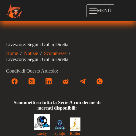
Salta
al
MENÙ
contenuto
Livescore: Segui i Gol in Diretta
Home
/
Notizie
/
Scommesse
/
Livescore: Segui i Gol in Diretta
Condividi Questo Articolo:
Scommetti su tutta la Serie A con decine di
mercati disponibili:
Lucky
Roller
Spinjo