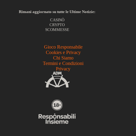
Rimani aggiornato su tutte le Ultime Notizie:
CASINÒ
CRYPTO
SCOMMESSE
Gioco Responsabile
Cookies e Privacy
Chi Siamo
Termini e Condizioni
Privacy