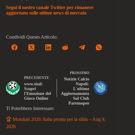
Segui il nostro canale Twitter per rimanere
aggiornato sulle ultime news di mercato
Condividi Questo Articolo:
PROSSIMO
PRECEDENTE
Notizie Calcio
www.sisal:
Napoli:
Scopri
L'ultimo
l'Emozione del
Aggiornamento
Gioco Online
Sul Club
Partenopeo
Ti Potrebbero Interessare:
🏆 Mondiali 2026: Italia pronta per la sfida – Aug 9,
2026