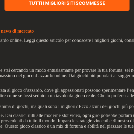
TUTTI I MIGLIORI SITI SCOMMESSE
e news di mercato
rdo online. Leggi questo articolo per conoscere i migliori giochi, consigl
stai cercando un modo entusiasmante per provare la tua fortuna, sei nel
massimo nel gioco d’azzardo online. Dai giochi più popolari ai suggerim
 al gioco d’azzardo, dove gli appassionati possono sperimentare l’emoz
tire come se fossi seduto a un tavolo da gioco reale. Che tu preferisca l
ma di giochi, ma quali sono i migliori? Ecco alcuni dei giochi più popo
. Dai classici rulli alle moderne slot video, ogni giro potrebbe portarti
 provenienti da tutto il mondo. Impara le strategie vincenti e dimostra di e
tte. Questo gioco classico è un mix di fortuna e abilità nel piazzare le tue