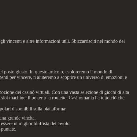
i vincenti e altre informazioni utili. Sbizzarrisciti nel mondo dei
 posto giusto. In questo articolo, esploreremo il mondo di
enti per vincere, ti aiuteremo a scoprire un universo di emozioni e
ione dei casinò virtuali. Con una vasta selezione di giochi di alta
e slot machine, il poker o la roulette, Casinomania ha tutto ciò che
lari disponibili sulla piattaforma:
 una grande vincita.
ssere iil miglior bluffista del tavolo.
 puntate.