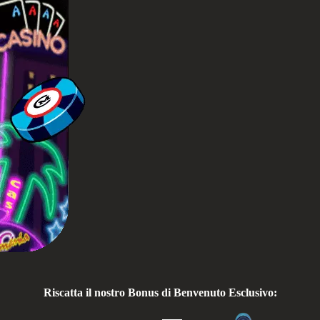
Riscatta il nostro Bonus di Benvenuto Esclusivo: