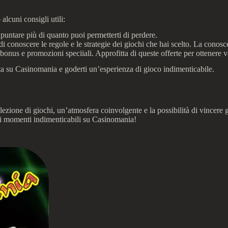
alcuni consigli utili:
 puntare più di quanto puoi permetterti di perdere.
i di conoscere le regole e le strategie dei giochi che hai scelto. La cono
onus e promozioni speciiali. Approfitta di queste offerte per ottenere va
ita su Casinomania e goderti un’esperienza di gioco indimenticabile.
zione di giochi, un’atmosfera coinvolgente e la possibilità di vincere g
vivi momenti indimenticabili su Casinomania!