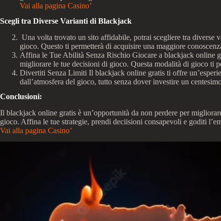
Vai alla pagina Casino’
Scegli tra Diverse Varianti di Blackjack
Una volta trovato un sito affidabile, potrai scegliere tra diverse v
gioco. Questo ti permetterà di acquisire una maggiore conoscenza d
Affina le Tue Abilità Senza Rischio Giocare a blackjack online grati
migliorare le tue decisioni di gioco. Questa modalità di gioco ti 
Divertiti Senza Limiti Il blackjack online gratis ti offre un’espe
dall’atmosfera del gioco, tutto senza dover investire un centesimo
Conclusioni:
Il blackjack online gratis è un’opportunità da non perdere per migliorare l
gioco. Affina le tue strategie, prendi deciisioni consapevoli e goditi l’e
Vai alla pagina Casino’