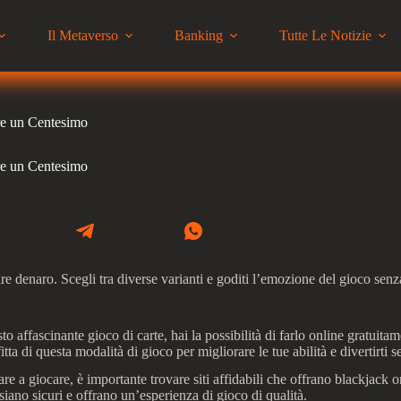
Il Metaverso
Banking
Tutte Le Notizie
re un Centesimo
re un Centesimo
ire denaro. Scegli tra diverse varianti e goditi l’emozione del gioco senza
o affascinante gioco di carte, hai la possibilità di farlo online gratuita
a di questa modalità di gioco per migliorare le tue abilità e divertirti s
re a giocare, è importante trovare siti affidabili che offrano blackjack o
siano sicuri e offrano un’esperienza di gioco di qualità.