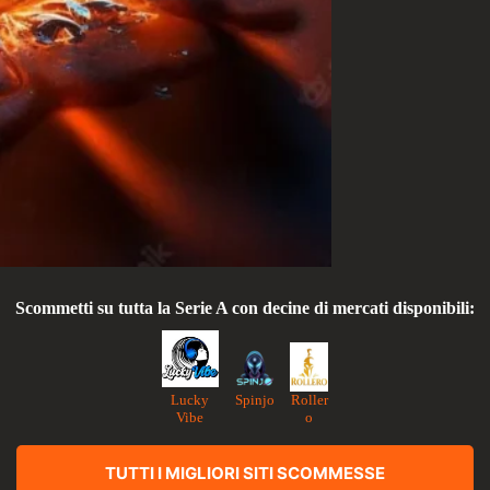
Scommetti su tutta la Serie A con decine di mercati disponibili:
Lucky
Roller
Spinjo
Vibe
o
TUTTI I MIGLIORI SITI SCOMMESSE