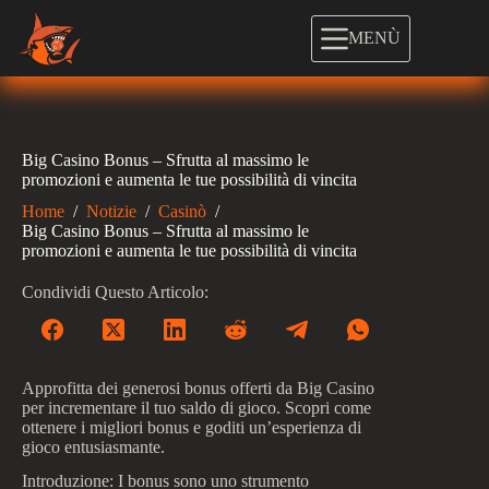
Salta
al
MENÙ
contenuto
Big Casino Bonus – Sfrutta al massimo le
promozioni e aumenta le tue possibilità di vincita
Home
/
Notizie
/
Casinò
/
Big Casino Bonus – Sfrutta al massimo le
promozioni e aumenta le tue possibilità di vincita
Condividi Questo Articolo:
Approfitta dei generosi bonus offerti da Big Casino
per incrementare il tuo saldo di gioco. Scopri come
ottenere i migliori bonus e goditi un’esperienza di
gioco entusiasmante.
Introduzione: I bonus sono uno strumento