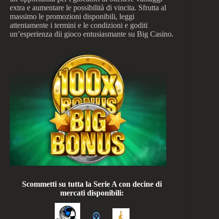
extra e aumentare le possibilità di vincita. Sfrutta al
massimo le promozioni disponibili, leggi
attentamente i termini e le condizioni e goditi
un’esperienza dii gioco entusiasmante su Big Casino.
Scommetti su tutta la Serie A con decine di
mercati disponibili: