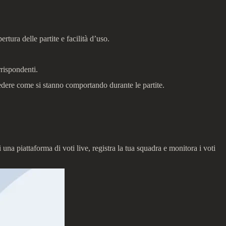
rtura delle partite e facilità d’uso.
rrispondenti.
e vedere come si stanno comportando durante le partite.
 una piattaforma di voti live, registra la tua squadra e monitora i voti