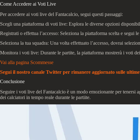
Come Accedere ai Voti Live
Per accedere ai voti live del Fantacalcio, segui questi passaggi:
Scegli una piattaforma di voti live: Esplora le diverse opzioni disponibil
Registrati o effettua l’accesso: Seleziona la piattaforma scelta e segui le 
Seleziona la tua squadra: Una volta effettuato l’accesso, dovrai seleziona
Monitora i voti live: Durante le partite, la piattaforma mostrerà i voti d
Vai alla pagina Scommesse
Segui il nostro canale Twitter per rimanere aggiornato sulle ultim
Conclusione
Seguire i voti live del Fantacalcio è un modo emozionante per tenersi aggi
dei calciatori in tempo reale durante le partiite.