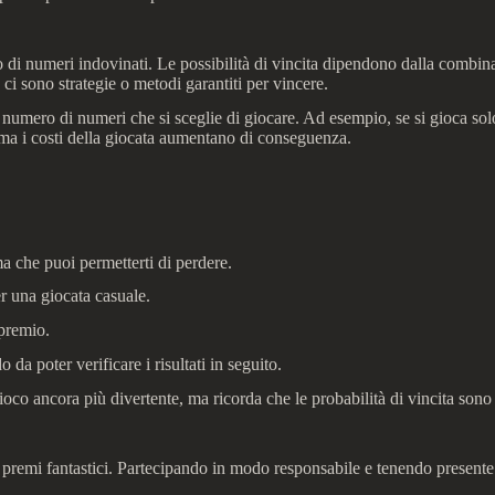
 di numeri indovinati. Le possibilità di vincita dipendono dalla combina
ci sono strategie o metodi garantiti per vincere.
l numero di numeri che si sceglie di giocare. Ad esempio, se si gioca sol
, ma i costi della giocata aumentano di conseguenza.
 che puoi permetterti di perdere.
er una giocata casuale.
 premio.
da poter verificare i risultati in seguito.
co ancora più divertente, ma ricorda che le probabilità di vincita sono
premi fantastici. Partecipando in modo responsabile e tenendo presente l