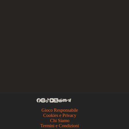
Gioco Responsabile
Cookies e Privacy
Chi Siamo
Termini e Condizioni