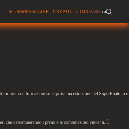
SCOMMESSE LIVE
CRYPTO TUTORIALS
Cerca
o, ti forniremo informazioni sulla prossima estrazione del SuperEnalotto e
meri che determineranno i premi e le combinazioni vincenti. È