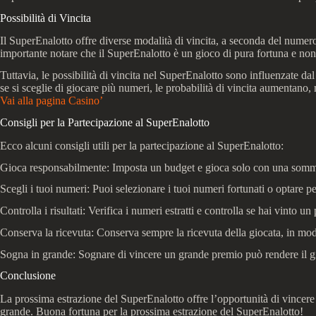
Possibilità di Vincita
Il SuperEnalotto offre diverse modalità di vincita, a seconda del numero
importante notare che il SuperEnalotto è un gioco di pura fortuna e non 
Tuttavia, le possibilità di vincita nel SuperEnalotto sono influenzate da
se si sceglie di giocare più numeri, le probabilità di vincita aumentano
Vai alla pagina Casino’
Consigli per la Partecipazione al SuperEnalotto
Ecco alcuni consigli utili per la partecipazione al SuperEnalotto:
Gioca responsabilmente: Imposta un budget e gioca solo con una somma
Scegli i tuoi numeri: Puoi selezionare i tuoi numeri fortunati o optare p
Controlla i risultati: Verifica i numeri estratti e controlla se hai vinto un
Conserva la ricevuta: Conserva sempre la ricevuta della giocata, in modo 
Sogna in grande: Sognare di vincere un grande premio può rendere il gio
Conclusione
La prossima estrazione del SuperEnalotto offre l’opportunità di vincere 
grande. Buona fortuna per la prossima estrazione del SuperEnalotto!