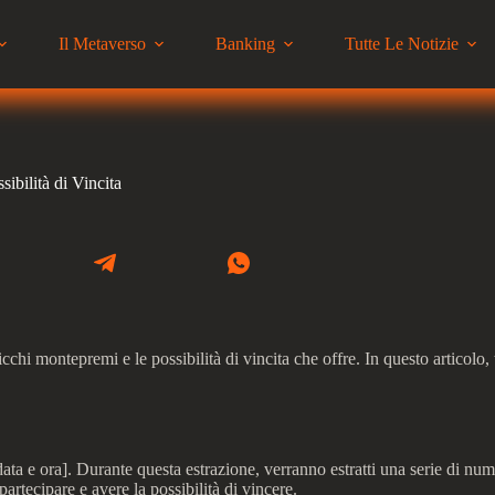
Il Metaverso
Banking
Tutte Le Notizie
ibilità di Vincita
ricchi montepremi e le possibilità di vincita che offre. In questo articol
ta e ora]. Durante questa estrazione, verranno estratti una serie di nu
artecipare e avere la possibilità di vincere.