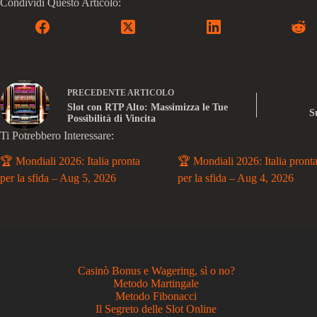
Condividi Questo Articolo:
PRECEDENTE
ARTICOLO
Slot con RTP Alto: Massimizza le Tue
S
Possibilità di Vincita
Ti Potrebbero Interessare:
🏆 Mondiali 2026: Italia pronta
🏆 Mondiali 2026: Italia pront
per la sfida – Aug 5, 2026
per la sfida – Aug 4, 2026
Casinò Bonus e Wagering, sì o no?
Metodo Martingale
Metodo Fibonacci
Il Segreto delle Slot Online