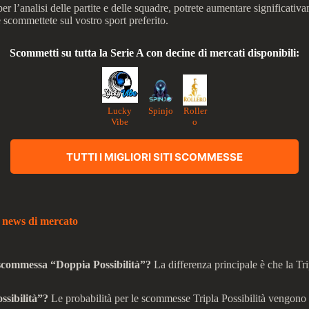
er l’analisi delle partite e delle squadre, potrete aumentare significativ
 scommettete sul vostro sport preferito.
Scommetti su tutta la Serie A con decine di mercati disponibili:
Lucky
Roller
Spinjo
Vibe
o
TUTTI I MIGLIORI SITI SCOMMESSE
e news di mercato
 scommessa “Doppia Possibilità”?
La differenza principale è che la Trip
ssibilità”?
Le probabilità per le scommesse Tripla Possibilità vengono cal