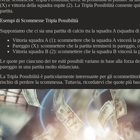
(X) e vittoria della squadra ospite (2). La Tripla Possibilità consente q
partita.
Esempi di Scommesse Tripla Possibilità
Supponiamo che ci sia una partita di calcio tra la squadra A (squadra d
Vittoria squadra A (1): scommettere che la squadra A vincerà la pa
Pareggio (X): scommettere che la partita terminerà in pareggio, 
Vittoria squadra B (2): scommettere che la squadra B vincerà la pa
Le quote per ciascuno dei tre esiti possibili variano in base alla forza d
pareggio in una partita molto sbilanciata.
La Tripla Possibilità è particolarmente interessante per gli scommettit
rischio di perdere la scommessa. Tuttavia, ricordatevi che quote più bas