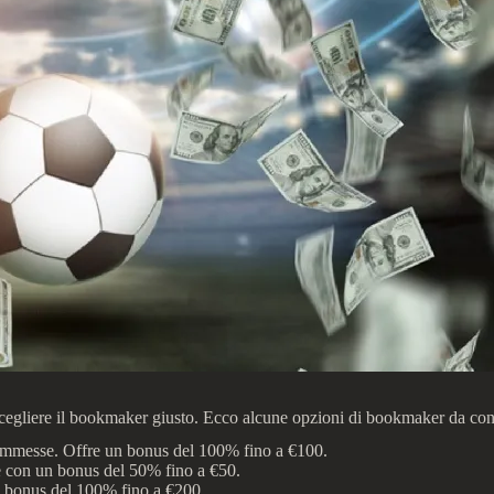
scegliere il bookmaker giusto. Ecco alcune opzioni di bookmaker da con
ommesse. Offre un bonus del 100% fino a €100.
e con un bonus del 50% fino a €50.
bonus del 100% fino a €200.