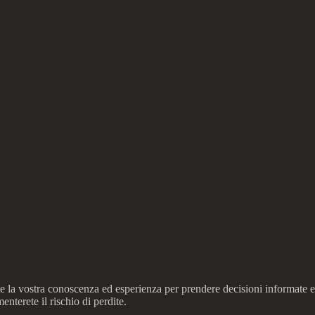
e la vostra conoscenza ed esperienza per prendere decisioni informate e
enterete il rischio di perdite.