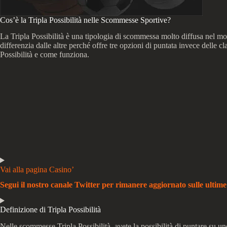
Cos’è la Tripla Possibilità nelle Scommesse Sportive?
La Tripla Possibilità è una tipologia di scommessa molto diffusa nel mo
differenzia dalle altre perché offre tre opzioni di puntata invece delle 
Possibilità e come funziona.
Vai alla pagina Casino’
Segui il nostro canale Twitter per rimanere aggiornato sulle ultim
Definizione di Tripla Possibilità
Nelle scommesse Tripla Possibilità, avete la possibilità di puntare su uno 