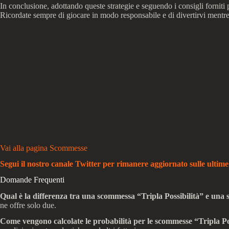
In conclusione, adottando queste strategie e seguendo i consigli forniti p
Ricordate sempre di giocare in modo responsabile e di divertirvi mentre
Vai alla pagina Scommesse
Segui il nostro canale Twitter per rimanere aggiornato sulle ultim
Domande Frequenti
Qual è la differenza tra una scommessa “Tripla Possibilità” e una
ne offre solo due.
Come vengono calcolate le probabilità per le scommesse “Tripla Po