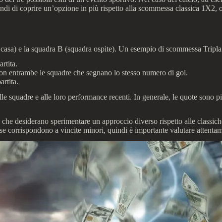
uindi di coprire un’opzione in più rispetto alla scommessa classica 1X2, 
i casa) e la squadra B (squadra ospite). Un esempio di scommessa Tripla 
rtita.
con entrambe le squadre che segnano lo stesso numero di gol.
rtita.
elle squadre e alle loro performance recenti. In generale, le quote sono p
ori che desiderano sperimentare un approccio diverso rispetto alle class
se corrispondono a vincite minori, quindi è importante valutare attentam