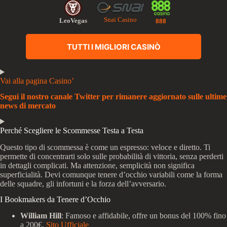
Snai Casino
LeoVegas
888
TUTTI I MIGLIORI CASINÒ
Vai alla pagina Casino’
Segui il nostro canale Twitter per rimanere aggiornato sulle ultime
news di mercato
Perché Scegliere le Scommesse Testa a Testa
Questo tipo di scommessa è come un espresso: veloce e diretto. Ti
permette di concentrarti solo sulle probabilità di vittoria, senza perderti
in dettagli complicati. Ma attenzione, semplicità non significa
superficialità. Devi comunque tenere d’occhio variabili come la forma
delle squadre, gli infortuni e la forza dell’avversario.
I Bookmakers da Tenere d’Occhio
William Hill
: Famoso e affidabile, offre un bonus del 100% fino
a 200€.
Sito Ufficiale