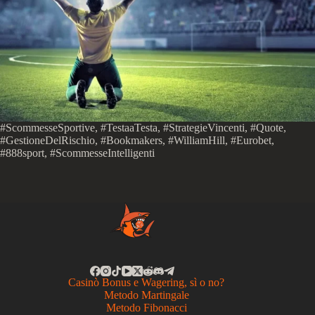
#ScommesseSportive, #TestaaTesta, #StrategieVincenti, #Quote,
#GestioneDelRischio, #Bookmakers, #WilliamHill, #Eurobet,
#888sport, #ScommesseIntelligenti
Casinò Bonus e Wagering, sì o no?
Metodo Martingale
Metodo Fibonacci