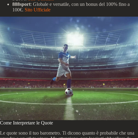
888sport
: Globale e versatile, con un bonus del 100% fino a
100€.
Sito Ufficiale
Come Interpretare le Quote
Le quote sono il tuo barometro. Ti dicono quanto è probabile che una