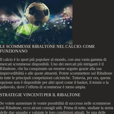
LE SCOMMESSE RIBALTONE NEL CALCIO: COME
FUNZIONANO
Il calcio è lo sport più popolare al mondo, con una vasta gamma di
mercati scommesse disponibili. Uno dei mercati più intriganti è il
Ribaltone, che ha conquistato un enorme seguito grazie alla sua
imprevedibilità e alle quote attraenti. Potete scommettere sul Ribaltone
in tutte le principali competizioni calcistiche. Tuttavia, per ora, questa
opzione non è disponibile per altri sport come il basket, il tennis o la
pallavolo, dove l’offerta di scommesse è meno ampia.
STRATEGIE VINCENTI PER IL RIBALTONE
Se volete aumentare le vostre possibilità di successo nelle scommesse
sul Ribaltone, ecco alcuni consigli utili. Prima di tutto, studiate la storia
delle due squadre e valutate le loro condizioni attuali. Se una delle