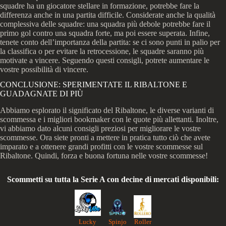
squadre ha un giocatore stellare in formazione, potrebbe fare la
differenza anche in una partita difficile. Considerate anche la qualità
complessiva delle squadre: una squadra più debole potrebbe fare il
primo gol contro una squadra forte, ma poi essere superata. Infine,
tenete conto dell’importanza della partita: se ci sono punti in palio per
la classifica o per evitare la retrocessione, le squadre saranno più
motivate a vincere. Seguendo questi consigli, potrete aumentare le
vostre possibilità di vincere.
CONCLUSIONE: SPERIMENTATE IL RIBALTONE E
GUADAGNATE DI PIÙ
Abbiamo esplorato il significato del Ribaltone, le diverse varianti di
scommessa e i migliori bookmaker con le quote più allettanti. Inoltre,
vi abbiamo dato alcuni consigli preziosi per migliorare le vostre
scommesse. Ora siete pronti a mettere in pratica tutto ciò che avete
imparato e a ottenere grandi profitti con le vostre scommesse sul
Ribaltone. Quindi, forza e buona fortuna nelle vostre scommesse!
Scommetti su tutta la Serie A con decine di mercati disponibili:
Lucky
Roller
Spinjo