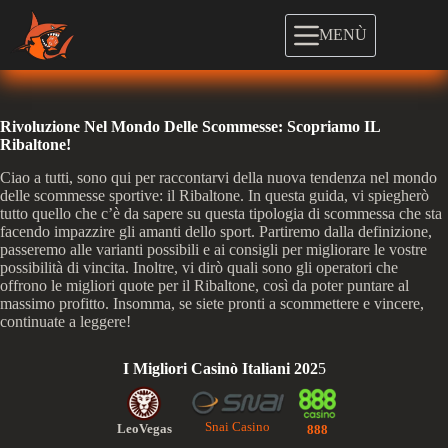
Salta
al
MENÙ
contenuto
Rivoluzione Nel Mondo Delle Scommesse: Scopriamo IL
Ribaltone!
Ciao a tutti, sono qui per raccontarvi della nuova tendenza nel mondo
delle scommesse sportive: il Ribaltone. In questa guida, vi spiegherò
tutto quello che c’è da sapere su questa tipologia di scommessa che sta
facendo impazzire gli amanti dello sport. Partiremo dalla definizione,
passeremo alle varianti possibili e ai consigli per migliorare le vostre
possibilità di vincita. Inoltre, vi dirò quali sono gli operatori che
offrono le migliori quote per il Ribaltone, così da poter puntare al
massimo profitto. Insomma, se siete pronti a scommettere e vincere,
continuate a leggere!
I Migliori Casinò Italiani 202
5
Snai Casino
LeoVegas
888