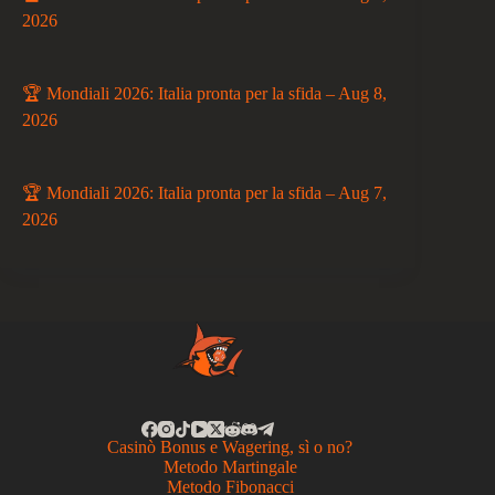
2026
🏆 Mondiali 2026: Italia pronta per la sfida – Aug 8,
2026
🏆 Mondiali 2026: Italia pronta per la sfida – Aug 7,
2026
Casinò Bonus e Wagering, sì o no?
Metodo Martingale
Metodo Fibonacci