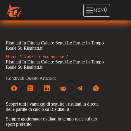
Salta
al
MENÙ
contenuto
Risultati In Diretta Calcio: Segui Le Partite In Tempo
Reale Su Risultati.it
Home
/
Notizie
/
Scommesse
/
Risultati In Diretta Calcio: Segui Le Partite In Tempo
Reale Su Risultati.it
Condividi Questo Articolo:
Scopri tutti i vantaggi di seguire i risultati in diretta
delle partite di calcio su Risultati.it
Sempre aggiornato: risultati in tempo reale sul tuo
sport preferito