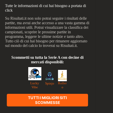
Tutte le informazioni di cui hai bisogno a portata di
click
Su Risultati.it non solo potrai seguire i risultati delle
partite, ma avrai anche accesso a una vasta gamma di
informazioni utili. Potrai visualizzare la classifica dei
campionati, scoprire le prossime partite in
programma, leggere le ultime notizie e tanto altro.
Tutto ciò di cui hai bisogno per rimanere aggiornato
sul mondo del calcio lo troverai su Risultati.it.
Scommetti su tutta la Serie A con decine di
mercati disponibili:
Lucky
Roller
Spinjo
Vibe
o
TUTTI I MIGLIORI SITI
SCOMMESSE