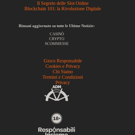
Il Segreto delle Slot Online
Blockchain 101: la Rivoluzione Digitale
Rimani aggiornato su tutte le Ultime Notizie:
CASINÒ
CRYPTO
SCOMMESSE
Gioco Responsabile
Cookies e Privacy
Chi Siamo
Termini e Condizioni
Privacy