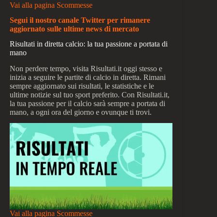
Vai alla pagina Scommesse
Segui il nostro canale Twitter per rimanere
aggiornato sulle ultime news di mercato
Risultati in diretta calcio: la tua passione a portata di
mano
Non perdere tempo, visita Risultati.it oggi stesso e
inizia a seguire le partite di calcio in diretta. Rimani
sempre aggiornato sui risultati, le statistiche e le
ultime notizie sul tuo sport preferito. Con Risultati.it,
la tua passione per il calcio sarà sempre a portata di
mano, a ogni ora del giorno e ovunque ti trovi.
Vai alla pagina Scommesse