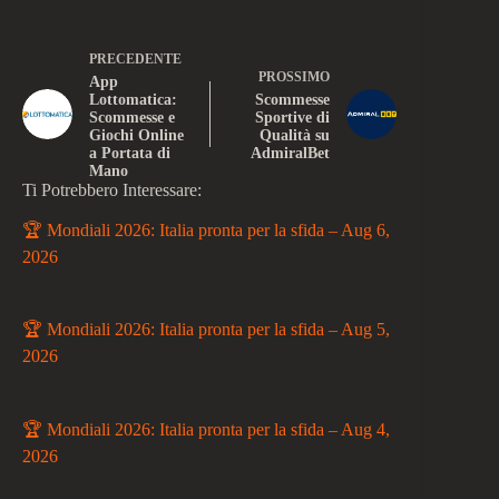
PRECEDENTE
PROSSIMO
App
Lottomatica:
Scommesse
Scommesse e
Sportive di
Giochi Online
Qualità su
a Portata di
AdmiralBet
Mano
Ti Potrebbero Interessare:
🏆 Mondiali 2026: Italia pronta per la sfida – Aug 6,
2026
🏆 Mondiali 2026: Italia pronta per la sfida – Aug 5,
2026
🏆 Mondiali 2026: Italia pronta per la sfida – Aug 4,
2026