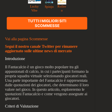
Lucky
Roller
Spinjo
Vibe
o
TUTTI I MIGLIORI SITI
SCOMMESSE
Vai alla pagina Scommesse
Segui il nostro canale Twitter per rimanere
aggiornato sulle ultime news di mercato
Introduzione
Il Fantacalcio è un gioco molto popolare tra gli
appassionati di calcio, in cui i partecipanti formano la
propria squadra virtuale selezionando giocatori reali.
Una parte importante del Fantacalcio è rappresentata
dalle quotazioni dei giocatori, che determinano il loro
valore nel gioco. In questo articolo, esploreremo le
quotazioni Fantacalcio e come vengono assegnate ai
giocatori.
Criteri di Valutazione