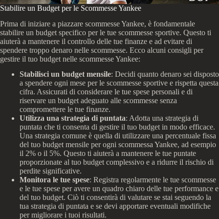
Stabilire un Budget per le Scommesse Yankee
Prima di iniziare a piazzare scommesse Yankee, è fondamentale
stabilire un budget specifico per le tue scommesse sportive. Questo ti
aiuterà a mantenere il controllo delle tue finanze e ad evitare di
spendere troppo denaro nelle scommesse. Ecco alcuni consigli per
gestire il tuo budget nelle scommesse Yankee:
Stabilisci un budget mensile
: Decidi quanto denaro sei disposto
a spendere ogni mese per le scommesse sportive e rispetta questa
cifra. Assicurati di considerare le tue spese personali e di
riservare un budget adeguato alle scommesse senza
compromettere le tue finanze.
Utilizza una strategia di puntata
: Adotta una strategia di
puntata che ti consenta di gestire il tuo budget in modo efficace.
Una strategia comune è quella di utilizzare una percentuale fissa
del tuo budget mensile per ogni scommessa Yankee, ad esempio
il 2% o il 5%. Questo ti aiuterà a mantenere le tue puntate
proporzionate al tuo budget complessivo e a ridurre il rischio di
perdite significative.
Monitora le tue spese
: Registra regolarmente le tue scommesse
e le tue spese per avere un quadro chiaro delle tue performance e
del tuo budget. Ciò ti consentirà di valutare se stai seguendo la
tua strategia di puntata e se devi apportare eventuali modifiche
per migliorare i tuoi risultati.