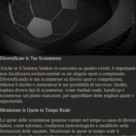
Diversificare le Tue Scommesse
Anche se il Sistema Yankee si concentra su quattro eventi, è importante
non focalizzarsi esclusivamente su un singolo sport o campionato.
Diversificando le tue scommesse su diversi sport e competizioni,
ridurrai il rischio e aumenterai le tue possibilità di successo. Inoltre,
esplora diversi tipi di scommesse, come risultati esatti, handicap e
scommesse sul primo marcatore, per approfittare delle migliori quote e
opportunità.
Monitorare le Quote in Tempo Reale
Le quote delle scommesse possono variare nel tempo a causa di diversi
fattori, come infortuni, condizioni meteorologiche e modifiche nelle
formazioni delle squadre. Monitorare le quote in tempo reale ti