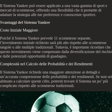
Il Sistema Yankee può essere applicato a una vasta gamma di sport e
mercati di scommesse, offrendo una flessibilità che ti permette di
adattare la strategia alle tue preferenze e conoscenze sportive.
Svantaggi del Sistema Yankee
Costo Iniziale Maggiore
Poiché il Sistema Yankee prevede 11 scommesse separate,
l’investimento iniziale richiesto sarà più alto rispetto alle scommesse
singole o alle multiple tradizionali. Tuttavia, è importante ricordare che
questo investimento viene compensato dalla diversificazione del rischio
e dalle potenziali opportunità di guadagno.
Complessità nel Calcolo delle Probabilità e dei Rendimenti
Il Sistema Yankee richiede una maggiore attenzione ai dettagli e
un’accurata comprensione delle probabilità e dei rendimenti. Se non sei
abituato a calcolare queste cifre, potresti trovare il Sistema un po’ più
complicato rispetto alle scommesse tradizionali.