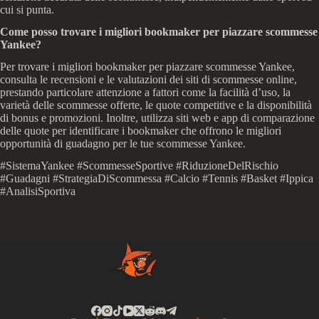
cui si punta.
Come posso trovare i migliori bookmaker per piazzare scommesse
Yankee?
Per trovare i migliori bookmaker per piazzare scommesse Yankee,
consulta le recensioni e le valutazioni dei siti di scommesse online,
prestando particolare attenzione a fattori come la facilità d’uso, la
varietà delle scommesse offerte, le quote competitive e la disponibilità
di bonus e promozioni. Inoltre, utilizza siti web e app di comparazione
delle quote per identificare i bookmaker che offrono le migliori
opportunità di guadagno per le tue scommesse Yankee.
#SistemaYankee #ScommesseSportive #RiduzioneDelRischio
#Guadagni #StrategiaDiScommessa #Calcio #Tennis #Basket #Ippica
#AnalisiSportiva