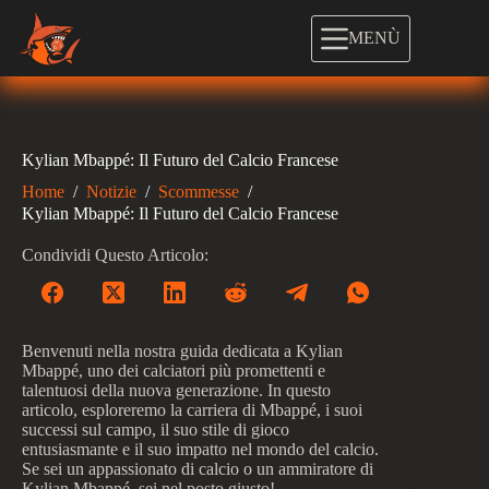
Salta
al
MENÙ
contenuto
Kylian Mbappé: Il Futuro del Calcio Francese
Home
/
Notizie
/
Scommesse
/
Kylian Mbappé: Il Futuro del Calcio Francese
Condividi Questo Articolo:
Benvenuti nella nostra guida dedicata a Kylian
Mbappé, uno dei calciatori più promettenti e
talentuosi della nuova generazione. In questo
articolo, esploreremo la carriera di Mbappé, i suoi
successi sul campo, il suo stile di gioco
entusiasmante e il suo impatto nel mondo del calcio.
Se sei un appassionato di calcio o un ammiratore di
Kylian Mbappé, sei nel posto giusto!