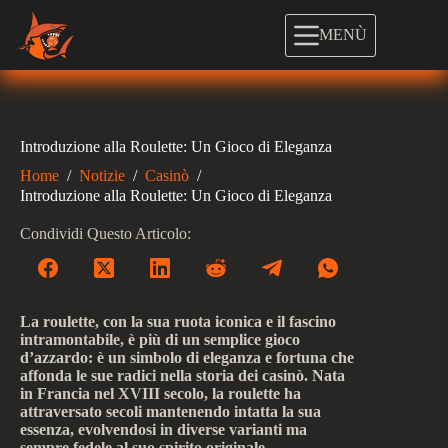
Salta
al
MENÙ
contenuto
Introduzione alla Roulette: Un Gioco di Eleganza
Home
/
Notizie
/
Casinò
/
Introduzione alla Roulette: Un Gioco di Eleganza
Condividi Questo Articolo:
La roulette, con la sua ruota iconica e il fascino
intramontabile, è più di un semplice gioco
d’azzardo: è un simbolo di eleganza e fortuna che
affonda le sue radici nella storia dei casinò. Nata
in Francia nel XVIII secolo, la roulette ha
attraversato secoli mantenendo intatta la sua
essenza, evolvendosi in diverse varianti ma
sempre fedele al suo spirito originale .