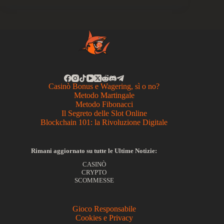
Casinò Bonus e Wagering, sì o no?
Metodo Martingale
Metodo Fibonacci
Il Segreto delle Slot Online
Blockchain 101: la Rivoluzione Digitale
Rimani aggiornato su tutte le Ultime Notizie:
CASINÒ
CRYPTO
SCOMMESSE
Gioco Responsabile
Cookies e Privacy