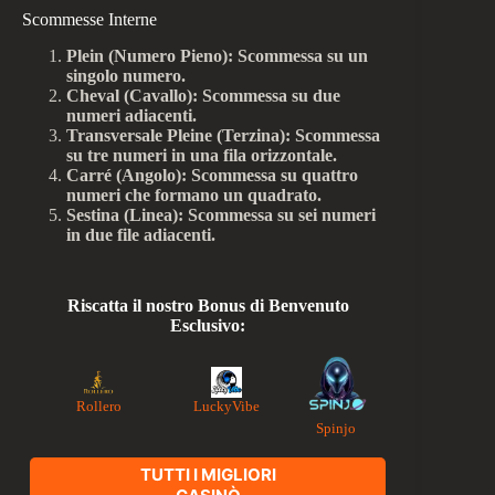
Scommesse Interne
Plein (Numero Pieno): Scommessa su un
singolo numero.
Cheval (Cavallo): Scommessa su due
numeri adiacenti.
Transversale Pleine (Terzina): Scommessa
su tre numeri in una fila orizzontale.
Carré (Angolo): Scommessa su quattro
numeri che formano un quadrato.
Sestina (Linea): Scommessa su sei numeri
in due file adiacenti.
Riscatta il nostro Bonus di Benvenuto
Esclusivo:
Rollero
LuckyVibe
Spinjo
TUTTI I MIGLIORI