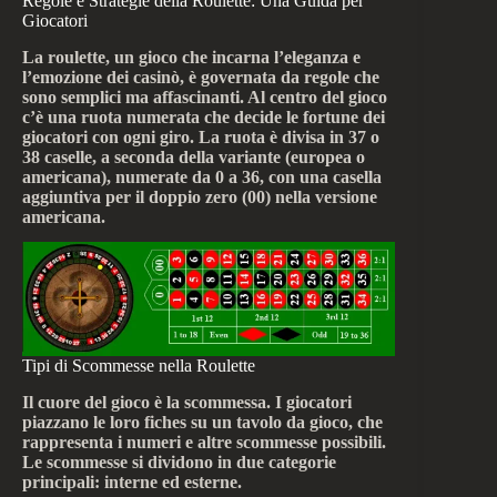
Regole e Strategie della Roulette: Una Guida per
Giocatori
La roulette, un gioco che incarna l’eleganza e
l’emozione dei casinò, è governata da regole che
sono semplici ma affascinanti. Al centro del gioco
c’è una ruota numerata che decide le fortune dei
giocatori con ogni giro. La ruota è divisa in 37 o
38 caselle, a seconda della variante (europea o
americana), numerate da 0 a 36, con una casella
aggiuntiva per il doppio zero (00) nella versione
americana.
Tipi di Scommesse nella Roulette
Il cuore del gioco è la scommessa. I giocatori
piazzano le loro fiches su un tavolo da gioco, che
rappresenta i numeri e altre scommesse possibili.
Le scommesse si dividono in due categorie
principali: interne ed esterne.