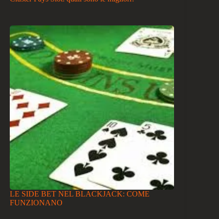
LE SIDE BET NEL BLACKJACK: COME
FUNZIONANO