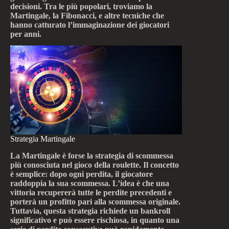
decisioni. Tra le più popolari, troviamo la
Martingale, la Fibonacci, e altre tecniche che
hanno catturato l’immaginazione dei giocatori
per anni.
Strategia Martingale
La Martingale è forse la strategia di scommessa
più conosciuta nel gioco della roulette. Il concetto
è semplice: dopo ogni perdita, il giocatore
raddoppia la sua scommessa. L’idea è che una
vittoria recupererà tutte le perdite precedenti e
porterà un profitto pari alla scommessa originale.
Tuttavia, questa strategia richiede un bankroll
significativo e può essere rischiosa, in quanto una