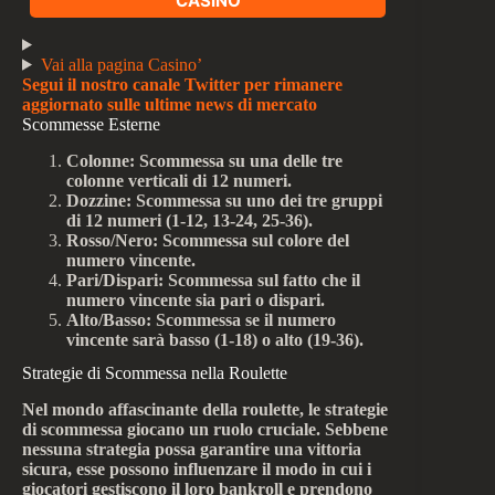
CASINÒ
Vai alla pagina Casino’
Segui il nostro canale Twitter per rimanere
aggiornato sulle ultime news di mercato
Scommesse Esterne
Colonne: Scommessa su una delle tre
colonne verticali di 12 numeri.
Dozzine: Scommessa su uno dei tre gruppi
di 12 numeri (1-12, 13-24, 25-36).
Rosso/Nero: Scommessa sul colore del
numero vincente.
Pari/Dispari: Scommessa sul fatto che il
numero vincente sia pari o dispari.
Alto/Basso: Scommessa se il numero
vincente sarà basso (1-18) o alto (19-36).
Strategie di Scommessa nella Roulette
Nel mondo affascinante della roulette, le strategie
di scommessa giocano un ruolo cruciale. Sebbene
nessuna strategia possa garantire una vittoria
sicura, esse possono influenzare il modo in cui i
giocatori gestiscono il loro bankroll e prendono