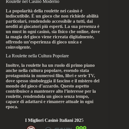
Roulette nel Casinò Moderno
La popolarità della roulette nei casinò è
indiscutibile. È un gioco che non richiede abilità
particolari, rendendolo accessibile a tutti, dai
neofiti ai giocatori più esperti. La sua presenza è
un must in ogni casinò, sia fisico che online, dove
la magia del gioco viene ricreata digitalmente,
offrendo un’esperienza di gioco unica e
coinvolgente.
La Roulette nella Cultura Popolare
Inoltre, la roulette ha un ruolo di primo piano
anche nella cultura popolare, essendo stata
protagonista in numerosi film, libri e serie TV,
dove spesso simboleggia il fascino e il mistero del
mondo del gioco d’azzardo. Questo aspetto
contribuisce a mantenere alto l’interesse per la
roulette, rendendola un gioco senza tempo,
capace di adattarsi e rimanere attuale in ogni
epoca.
I Migliori Casinò Italiani 202
5