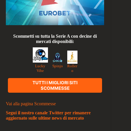
Scommetti su tutta la Serie A con decine di
mercati disponibili:
Lucky
Roller
Spinjo
Vibe
o
TUTTI I MIGLIORI SITI
SCOMMESSE
Vai alla pagina Scommesse
Segui il nostro canale Twitter per rimanere
aggiornato sulle ultime news di mercato