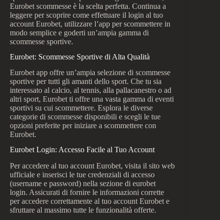
Eurobet scommesse è la scelta perfetta. Continua a
leggere per scoprire come effettuare il login al tuo
account Eurobet, utilizzare l’app per scommettere in
modo semplice e goderti un’ampia gamma di
scommesse sportive.
Eurobet: Scommesse Sportive di Alta Qualità
Eurobet app offre un’ampia selezione di scommesse
sportive per tutti gli amanti dello sport. Che tu sia
interessato al calcio, al tennis, alla pallacanestro o ad
altri sport, Eurobet ti offre una vasta gamma di eventi
sportivi su cui scommettere. Esplora le diverse
categorie di scommesse disponibili e scegli le tue
opzioni preferite per iniziare a scommettere con
Eurobet.
Eurobet Login: Accesso Facile al Tuo Account
Per accedere al tuo account Eurobet, visita il sito web
ufficiale e inserisci le tue credenziali di accesso
(username e password) nella sezione di eurobet
login. Assicurati di fornire le informazioni corrette
per accedere correttamente al tuo account Eurobet e
sfruttare al massimo tutte le funzionalità offerte.