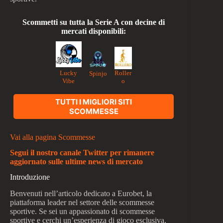
Scommetti su tutta la Serie A con decine di
mercati disponibili:
Lucky
Roller
Spinjo
Vibe
o
TUTTI I MIGLIORI SITI
SCOMMESSE
Vai alla pagina Scommesse
Segui il nostro canale Twitter per rimanere
aggiornato sulle ultime news di mercato
Introduzione
Benvenuti nell’articolo dedicato a Eurobet, la
piattaforma leader nel settore delle scommesse
sportive. Se sei un appassionato di scommesse
sportive e cerchi un’esperienza di gioco esclusiva,