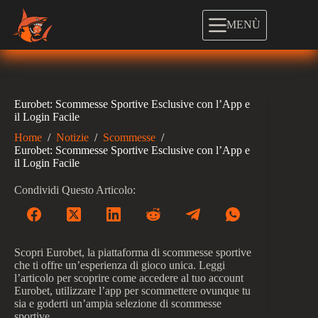
Salta
al
MENÙ
contenuto
Eurobet: Scommesse Sportive Esclusive con l’App e
il Login Facile
Home
/
Notizie
/
Scommesse
/
Eurobet: Scommesse Sportive Esclusive con l’App e
il Login Facile
Condividi Questo Articolo:
Scopri Eurobet, la piattaforma di scommesse sportive
che ti offre un’esperienza di gioco unica. Leggi
l’articolo per scoprire come accedere al tuo account
Eurobet, utilizzare l’app per scommettere ovunque tu
sia e goderti un’ampia selezione di scommesse
sportive.