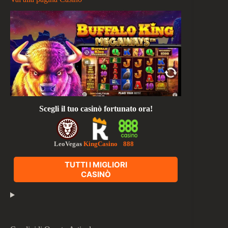
Scegli il tuo casinò fortunato ora!
LeoVegas
KingCasino
888
TUTTI I MIGLIORI
CASINÒ