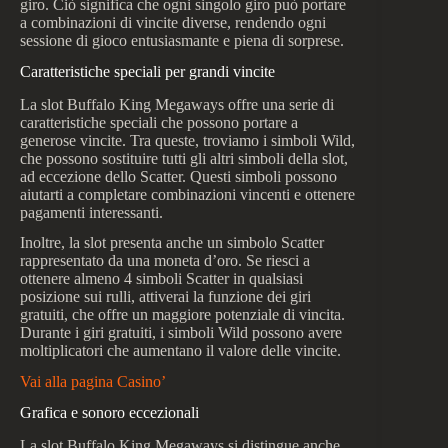
giro. Ciò significa che ogni singolo giro può portare
a combinazioni di vincite diverse, rendendo ogni
sessione di gioco entusiasmante e piena di sorprese.
Caratteristiche speciali per grandi vincite
La slot Buffalo King Megaways offre una serie di
caratteristiche speciali che possono portare a
generose vincite. Tra queste, troviamo i simboli Wild,
che possono sostituire tutti gli altri simboli della slot,
ad eccezione dello Scatter. Questi simboli possono
aiutarti a completare combinazioni vincenti e ottenere
pagamenti interessanti.
Inoltre, la slot presenta anche un simbolo Scatter
rappresentato da una moneta d’oro. Se riesci a
ottenere almeno 4 simboli Scatter in qualsiasi
posizione sui rulli, attiverai la funzione dei giri
gratuiti, che offre un maggiore potenziale di vincita.
Durante i giri gratuiti, i simboli Wild possono avere
moltiplicatori che aumentano il valore delle vincite.
Vai alla pagina Casino’
Grafica e sonoro eccezionali
La slot Buffalo King Megaways si distingue anche